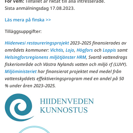
För vem:
Tillfället är riktat till alla intresserade.
Sista anmälningsdag 17.08.2023.
Läs mera på finska >>
Tilläggsuppgifter:
Hiidenvesi restaureringsprojekt
2023–2025 finansierades av
områdets kommuner:
Vichtis
,
Lojo
,
Högfors
och
Loppis
samt
Helsingforsregionens miljötjänster HRM
, Svartå vattendrags
fiskeriområde och Västra Nylands vatten och miljö rf (LUVY).
Miljöministeriet
har finansierat projektet med medel från
vattenskyddets effektiveringsprogram med en andel på 50
% under åren 2023–2025.