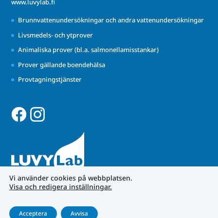
www.luvylab.fi
Brunnvattenundersökningar och andra vattenundersökningar
Livsmedels- och ytprover
Animaliska prover (bl.a. salmonellamisstankar)
Prover gällande boendehälsa
Provtagningstjänster
Vi använder cookies på webbplatsen.
Visa och redigera inställningar.
Acceptera
Avvisa
Dataskyddspraxis