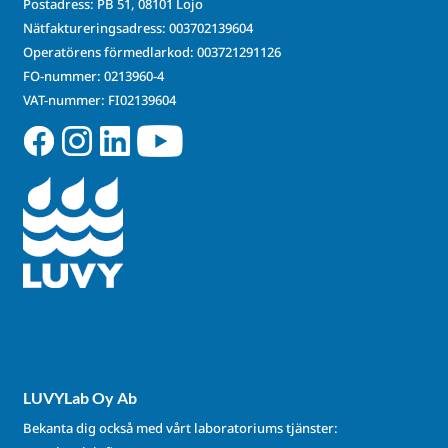
Postadress: PB 51, 08101 Lojo
Nätfaktureringsadress: 003702139604
Operatörens förmedlarkod: 003721291126
FO-nummer: 0213960-4
VAT-nummer: FI02139604
LUVYLab Oy Ab
Bekanta dig också med vårt laboratoriums tjänster: