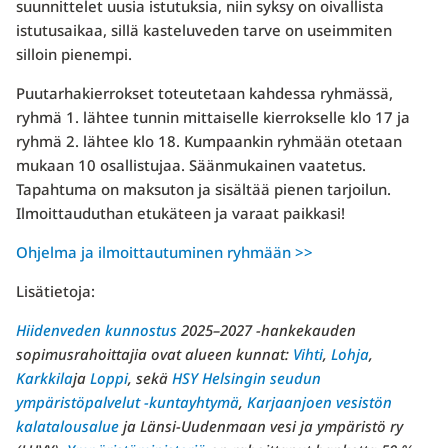
suunnittelet uusia istutuksia, niin syksy on oivallista
istutusaikaa, sillä kasteluveden tarve on useimmiten
silloin pienempi.
Puutarhakierrokset toteutetaan kahdessa ryhmässä,
ryhmä 1. lähtee tunnin mittaiselle kierrokselle klo 17 ja
ryhmä 2. lähtee klo 18. Kumpaankin ryhmään otetaan
mukaan 10 osallistujaa. Säänmukainen vaatetus.
Tapahtuma on maksuton ja sisältää pienen tarjoilun.
Ilmoittauduthan etukäteen ja varaat paikkasi!
Ohjelma ja ilmoittautuminen ryhmään >>
Lisätietoja:
Hiidenveden kunnostus
2025–2027 -hankekauden
sopimusrahoittajia ovat alueen kunnat:
Vihti
,
Lohja
,
Karkkila
ja
Loppi
, sekä
HSY Helsingin seudun
ympäristöpalvelut -kuntayhtymä
,
Karjaanjoen vesistön
kalatalousalue
ja Länsi-Uudenmaan vesi ja ympäristö ry