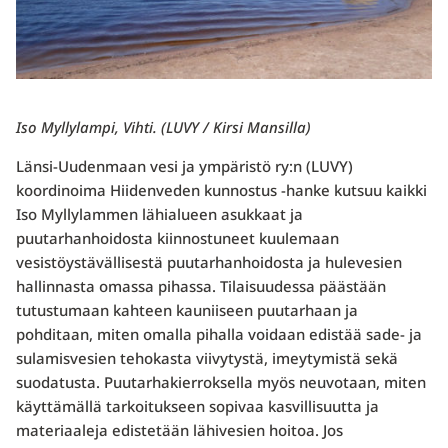
Iso Myllylampi, Vihti. (LUVY / Kirsi Mansilla)
Länsi-Uudenmaan vesi ja ympäristö ry:n (LUVY)
koordinoima Hiidenveden kunnostus -hanke kutsuu kaikki
Iso Myllylammen lähialueen asukkaat ja
puutarhanhoidosta kiinnostuneet kuulemaan
vesistöystävällisestä puutarhanhoidosta ja hulevesien
hallinnasta omassa pihassa. Tilaisuudessa päästään
tutustumaan kahteen kauniiseen puutarhaan ja
pohditaan, miten omalla pihalla voidaan edistää sade- ja
sulamisvesien tehokasta viivytystä, imeytymistä sekä
suodatusta. Puutarhakierroksella myös neuvotaan, miten
käyttämällä tarkoitukseen sopivaa kasvillisuutta ja
materiaaleja edistetään lähivesien hoitoa. Jos