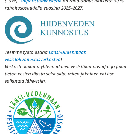
(LUVY).
Ympäristöministeriö
on rahoittanut hanketta 50 %
rahoitusosuudella vuosina 2025–2027.
Teemme työtä osana
Länsi-Uudenmaan
vesistökunnostusverkostoa
!
Verkosto kokoaa yhteen alueen vesistökunnostajat ja jakaa
tietoa vesien tilasta sekä siitä, miten jokainen voi itse
vaikuttaa lähivesiin.