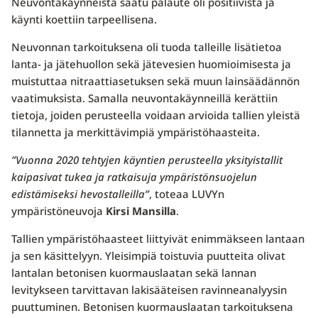
Neuvontakäynneistä saatu palaute oli positiivista ja
käynti koettiin tarpeellisena.
Neuvonnan tarkoituksena oli tuoda talleille lisätietoa
lanta- ja jätehuollon sekä jätevesien huomioimisesta ja
muistuttaa nitraattiasetuksen sekä muun lainsäädännön
vaatimuksista. Samalla neuvontakäynneillä kerättiin
tietoja, joiden perusteella voidaan arvioida tallien yleistä
tilannetta ja merkittävimpiä ympäristöhaasteita.
”Vuonna 2020 tehtyjen käyntien perusteella yksityistallit
kaipasivat tukea ja ratkaisuja ympäristönsuojelun
edistämiseksi hevostalleilla”
, toteaa LUVYn
ympäristöneuvoja
Kirsi Mansilla
.
Tallien ympäristöhaasteet liittyivät enimmäkseen lantaan
ja sen käsittelyyn. Yleisimpiä toistuvia puutteita olivat
lantalan betonisen kuormauslaatan sekä lannan
levitykseen tarvittavan lakisääteisen ravinneanalyysin
puuttuminen. Betonisen kuormauslaatan tarkoituksena