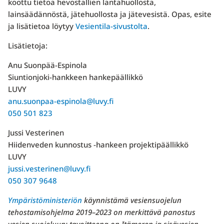
koottu tietoa hevostallien lantahuollosta,
lainsäädännöstä, jätehuollosta ja jätevesistä. Opas, esite
ja lisätietoa löytyy
Vesientila-sivustolta
.
Lisätietoja:
Anu Suonpää-Espinola
Siuntionjoki-hankkeen hankepäällikkö
LUVY
anu.suonpaa-espinola@luvy.fi
050 501 823
Jussi Vesterinen
Hiidenveden kunnostus -hankeen projektipäällikkö
LUVY
jussi.vesterinen@luvy.fi
050 307 9648
Ympäristöministeriön
käynnistämä vesiensuojelun
tehostamisohjelma 2019–2023 on merkittävä panostus