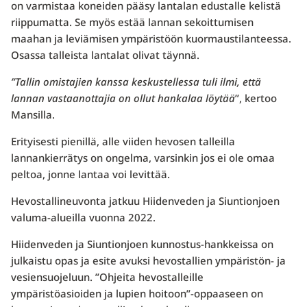
on varmistaa koneiden pääsy lantalan edustalle kelistä
riippumatta. Se myös estää lannan sekoittumisen
maahan ja leviämisen ympäristöön kuormaustilanteessa.
Osassa talleista lantalat olivat täynnä.
”Tallin omistajien kanssa keskustellessa tuli ilmi, että
lannan vastaanottajia on ollut hankalaa löytää
”, kertoo
Mansilla.
Erityisesti pienillä, alle viiden hevosen talleilla
lannankierrätys on ongelma, varsinkin jos ei ole omaa
peltoa, jonne lantaa voi levittää.
Hevostallineuvonta jatkuu Hiidenveden ja Siuntionjoen
valuma-alueilla vuonna 2022.
Hiidenveden ja Siuntionjoen kunnostus-hankkeissa on
julkaistu opas ja esite avuksi hevostallien ympäristön- ja
vesiensuojeluun. ”Ohjeita hevostalleille
ympäristöasioiden ja lupien hoitoon”-oppaaseen on