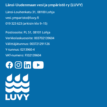
Länsi-Uudenmaan vesi ja ympäristö ry (LUVY)
Länsi-Louhenkatu 31, 08100 Lohja
vesi.ymparisto@luvy.fi
019 323 623
(arkisin klo 9–15)
Postiosoite: PL 51, 08101 Lohja
Verkkolaskuosoite: 003702139604
Välittäjätunnus: 003721291126
Y-tunnus: 0213960-4
VAT-numero: FI02139604