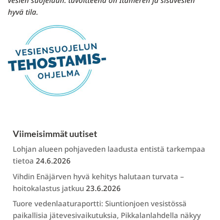
vesien suojeluun: tavoitteena on Itämeren ja sisävesien
hyvä tila.
Viimeisimmät uutiset
Lohjan alueen pohjaveden laadusta entistä tarkempaa
tietoa
24.6.2026
Vihdin Enäjärven hyvä kehitys halutaan turvata –
hoitokalastus jatkuu
23.6.2026
Tuore vedenlaaturaportti: Siuntionjoen vesistössä
paikallisia jätevesivaikutuksia, Pikkalanlahdella näkyy