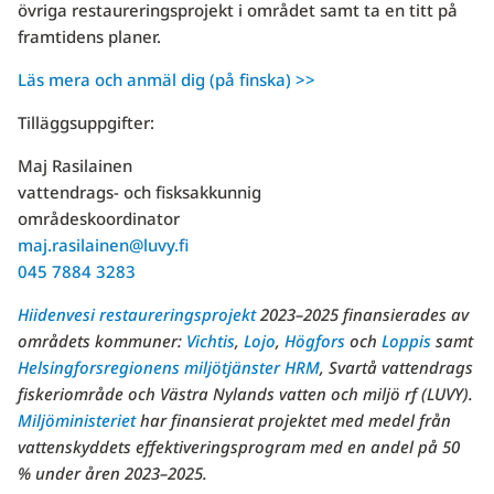
övriga restaureringsprojekt i området samt ta en titt på
framtidens planer.
Läs mera och anmäl dig (på finska) >>
Tilläggsuppgifter:
Maj Rasilainen
vattendrags- och fisksakkunnig
områdeskoordinator
maj.rasilainen@luvy.fi
045 7884 3283
Hiidenvesi restaureringsprojekt
2023–2025 finansierades av
områdets kommuner:
Vichtis
,
Lojo
,
Högfors
och
Loppis
samt
Helsingforsregionens miljötjänster HRM
, Svartå vattendrags
fiskeriområde och Västra Nylands vatten och miljö rf (LUVY).
Miljöministeriet
har finansierat projektet med medel från
vattenskyddets effektiveringsprogram med en andel på 50
% under åren 2023–2025.