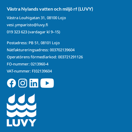
Västra Nylands vatten och miljö rf (LUVY)
Västra Louhigatan 31, 08100 Lojo
vesi.ymparisto@luvy.fi
019 323 623
(vardagar kl 9–15)
Postadress: PB 51, 08101 Lojo
Nätfaktureringsadress: 003702139604
Operatörens förmedlarkod: 003721291126
FO-nummer: 0213960-4
VAT-nummer: FI02139604