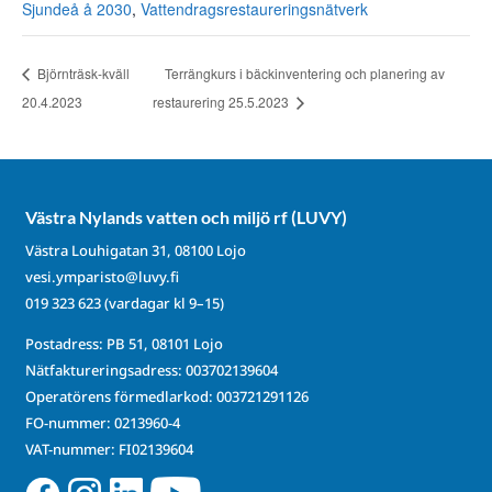
Sjundeå å 2030
,
Vattendragsrestaureringsnätverk
Björnträsk-kväll
Terrängkurs i bäckinventering och planering av
20.4.2023
restaurering 25.5.2023
Västra Nylands vatten och miljö rf (LUVY)
Västra Louhigatan 31, 08100 Lojo
vesi.ymparisto@luvy.fi
019 323 623
(vardagar kl 9–15)
Postadress: PB 51, 08101 Lojo
Nätfaktureringsadress: 003702139604
Operatörens förmedlarkod: 003721291126
FO-nummer: 0213960-4
VAT-nummer: FI02139604