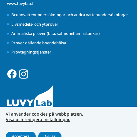
www.luvylab.fi
Brunnvattenundersökningar och andra vattenundersökningar
Livsmedels- och ytprover
Animaliska prover (bl.a. salmonellamisstankar)
Prover gällande boendehälsa
Provtagningstjänster
Vi använder cookies på webbplatsen.
Visa och redigera inställningar.
Acceptera
Avvisa
Dataskyddspraxis