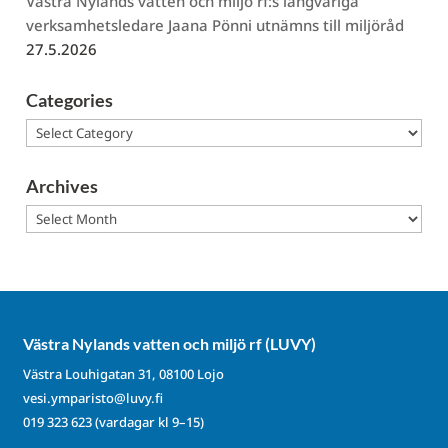
Västra Nylands vatten och miljö rf:s långvariga
verksamhetsledare Jaana Pönni utnämns till miljöråd
27.5.2026
Categories
Categories
Archives
Archives
Västra Nylands vatten och miljö rf (LUVY)
Västra Louhigatan 31, 08100 Lojo
vesi.ymparisto@luvy.fi
019 323 623
(vardagar kl 9–15)