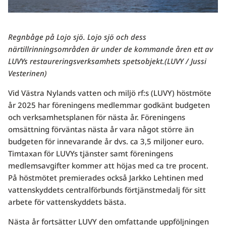
Regnbåge på Lojo sjö. Lojo sjö och dess
närtillrinningsområden är under de kommande åren ett av
LUVYs restaureringsverksamhets spetsobjekt.(LUVY / Jussi
Vesterinen)
Vid Västra Nylands vatten och miljö rf:s (LUVY) höstmöte
år 2025 har föreningens medlemmar godkänt budgeten
och verksamhetsplanen för nästa år. Föreningens
omsättning förväntas nästa år vara något större än
budgeten för innevarande år dvs. ca 3,5 miljoner euro.
Timtaxan för LUVYs tjänster samt föreningens
medlemsavgifter kommer att höjas med ca tre procent.
På höstmötet premierades också Jarkko Lehtinen med
vattenskyddets centralförbunds förtjänstmedalj för sitt
arbete för vattenskyddets bästa.
Nästa år fortsätter LUVY den omfattande uppföljningen