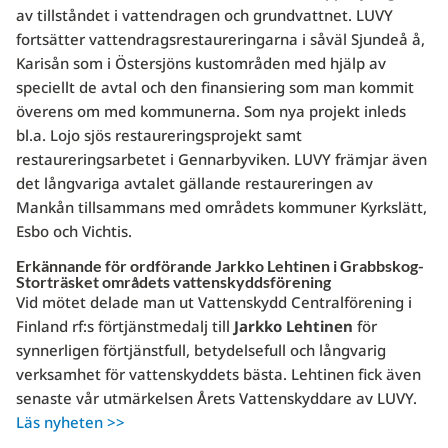
av tillståndet i vattendragen och grundvattnet. LUVY
fortsätter vattendragsrestaureringarna i såväl Sjundeå å,
Karisån som i Östersjöns kustområden med hjälp av
speciellt de avtal och den finansiering som man kommit
överens om med kommunerna. Som nya projekt inleds
bl.a. Lojo sjös restaureringsprojekt samt
restaureringsarbetet i Gennarbyviken. LUVY främjar även
det långvariga avtalet gällande restaureringen av
Mankån tillsammans med områdets kommuner Kyrkslätt,
Esbo och Vichtis.
Erkännande för ordförande Jarkko Lehtinen i Grabbskog-
Storträsket områdets vattenskyddsförening
Vid mötet delade man ut Vattenskydd Centralförening i
Finland rf:s förtjänstmedalj till
Jarkko Lehtinen
för
synnerligen förtjänstfull, betydelsefull och långvarig
verksamhet för vattenskyddets bästa. Lehtinen fick även
senaste vår utmärkelsen Årets Vattenskyddare av LUVY.
Läs nyheten >>