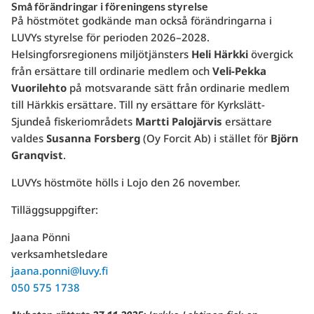
Små förändringar i föreningens styrelse
På höstmötet godkände man också förändringarna i
LUVYs styrelse för perioden 2026–2028.
Helsingforsregionens miljötjänsters
Heli Härkki
övergick
från ersättare till ordinarie medlem och
Veli-Pekka
Vuorilehto
på motsvarande sätt från ordinarie medlem
till Härkkis ersättare. Till ny ersättare för Kyrkslätt-
Sjundeå fiskeriområdets
Martti Palojärvis
ersättare
valdes
Susanna Forsberg
(Oy Forcit Ab) i stället för
Björn
Granqvist
.
LUVYs höstmöte hölls i Lojo den 26 november.
Tilläggsuppgifter:
Jaana Pönni
verksamhetsledare
jaana.ponni@luvy.fi
050 575 1738