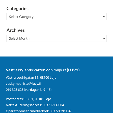
Categories
Categories
Archives
Archives
Västra Nylands vatten och miljö rf (LUVY)
Västra Louhigatan 31, 08100 Lojo
vesi.ymparisto@luvy.fi
019 323 623
(vardagar kl 9–15)
Postadress: PB 51, 08101 Lojo
Nätfaktureringsadress: 003702139604
Operatörens förmedlarkod: 003721291126