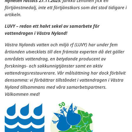
Nyheten rättats 27.11.2025:
Jarkko Lehtinen fick en
förtjänstmedalj, inte ett förtjänstkors som det stod tidigare i
artikeln.
LUVY – redan ett halvt sekel av samarbete för
vattendragen i Västra Nyland!
Västra Nylands vatten och miljö rf (LUVY) har under fem
årtionden utvecklats till den främsta experten då det gäller
områdets vattendrag, en betydande producent av
forsknings- och sakkunnigtjänster samt en aktiv
vattendragsrestaurerare. Vår målsättning har dock förblivit
densamma: vi förbättrar tillståndet i vattendragen i Västra
Nyland tillsammans med våra samarbetspartners.
Välkommen med!