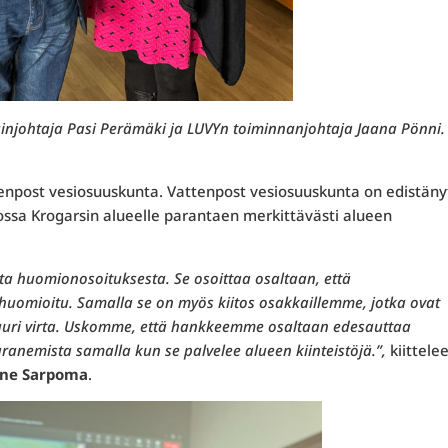
injohtaja Pasi Perämäki ja LUVYn toiminnanjohtaja Jaana Pönni
enpost vesiosuuskunta. Vattenpost vesiosuuskunta on edistäny
ossa Krogarsin alueelle parantaen merkittävästi alueen
a huomionosoituksesta. Se osoittaa osaltaan, että
huomioitu. Samalla se on myös kiitos osakkaillemme, jotka ovat
uuri virta. Uskomme, että hankkeemme osaltaan edesauttaa
anemista samalla kun se palvelee alueen kiinteistöjä.”,
kiittele
nne Sarpoma
.