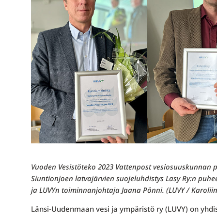
Vuoden Vesistöteko 2023 Vattenpost vesiosuuskunnan p
Siuntionjoen latvajärvien suojeluhdistys Lasy Ry:n puh
ja LUVYn toiminnanjohtaja Jaana Pönni. (LUVY / Karolii
Länsi-Uudenmaan vesi ja ympäristö ry (LUVY) on yhd