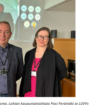
poma
,
Lohjan kaupunginjohtaja Pasi Perämäki ja LUVYn