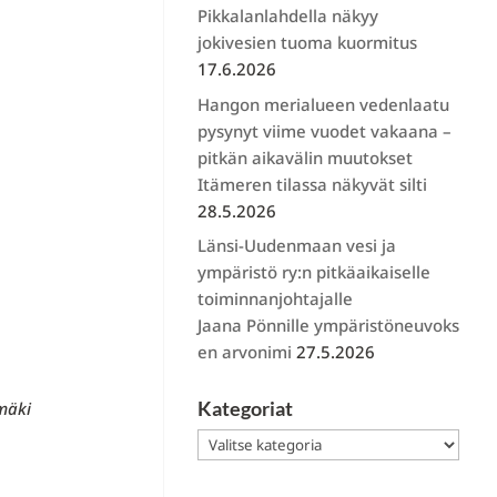
Pikkalanlahdella näkyy
jokivesien tuoma kuormitus
17.6.2026
Hangon merialueen vedenlaatu
pysynyt viime vuodet vakaana –
pitkän aikavälin muutokset
Itämeren tilassa näkyvät silti
28.5.2026
Länsi-Uudenmaan vesi ja
ympäristö ry:n pitkäaikaiselle
toiminnanjohtajalle
Jaana Pönnille ympäristöneuvoks
en arvonimi
27.5.2026
Kategoriat
mäki
Kategoriat