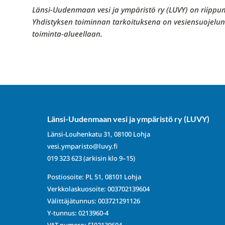
Länsi-Uudenmaan vesi ja ympäristö ry (LUVY) on riippum
Yhdistyksen toiminnan tarkoituksena on vesiensuojelun j
toiminta-alueellaan.
Länsi-Uudenmaan vesi ja ympäristö ry (LUVY)
Länsi-Louhenkatu 31, 08100 Lohja
vesi.ymparisto@luvy.fi
019 323 623
(arkisin klo 9–15)
Postiosoite: PL 51, 08101 Lohja
Verkkolaskuosoite: 003702139604
Välittäjätunnus: 003721291126
Y-tunnus: 0213960-4