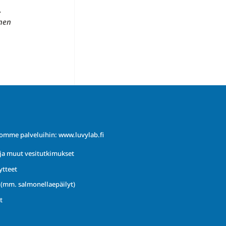
.
inen
iomme palveluihin:
www.luvylab.fi
ja muut vesitutkimukset
ytteet
t (mm. salmonellaepäilyt)
t