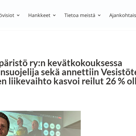
övisiot
Hankkeet
Tietoa meistä
Ajankohtais
päristö ry:n kevätkokouksessa
suojelija sekä annettiin Vesistöt
 liikevaihto kasvoi reilut 26 % ol