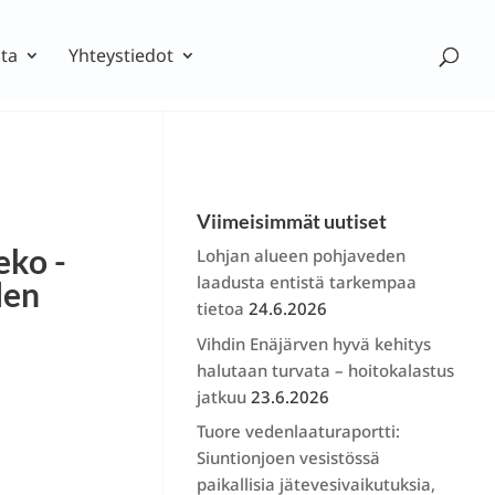
ta
Yhteystiedot
Viimeisimmät uutiset
eko -
Lohjan alueen pohjaveden
laadusta entistä tarkempaa
len
tietoa
24.6.2026
Vihdin Enäjärven hyvä kehitys
halutaan turvata – hoitokalastus
jatkuu
23.6.2026
Tuore vedenlaaturaportti:
Siuntionjoen vesistössä
paikallisia jätevesivaikutuksia,