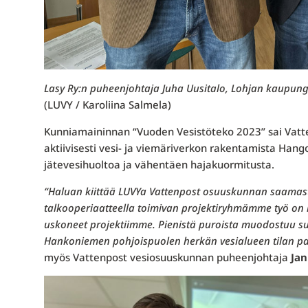
Lasy Ry:n puheenjohtaja Juha Uusitalo, Lohjan kaupung
(LUVY / Karoliina Salmela)
Kunniamaininnan “Vuoden Vesistöteko 2023” sai Vatt
aktiivisesti vesi- ja viemäriverkon rakentamista Hang
jätevesihuoltoa ja vähentäen hajakuormitusta.
“Haluan kiittää LUVYa Vattenpost osuuskunnan saamast
talkooperiaatteella toimivan projektiryhmämme työ on 
uskoneet projektiimme. Pienistä puroista muodostuu s
Hankoniemen pohjoispuolen herkän vesialueen tilan par
myös Vattenpost vesiosuuskunnan puheenjohtaja
Ja