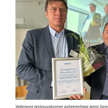
Vattenpost vesiosuuskunnan puheenjohtaja Janne Sar