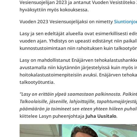
Vesiensuojelijan 2023 ja antanut Vuoden Vesistöteko
hyväksyttiin myös kokouksessa.
Vuoden 2023 Vesiensuojelijaksi on nimetty
Siuntionjo
Lasy ja sen edeltäjät alueella ovat esimerkillisesti e
vuoden ajan. Yhdistys on upeasti edistänyt niin paikall
kunnostustoimintaan niin rahoituksen kuin talkootyö
Lasy on mahdollistanut Enäjärven tehokalastushankkees
avustamalla niin käytännön
järjestelyissä kuin myös 
hoitokalastustoimenpiteisiin avuksi. Enäjärven tehok
talkootyötuntia.
”Lasy on erittäin ylpeä saamastaan palkinnosta. Palkinto
Talkoolaisille, jäsenille, lahjoittajille, tapahtumajärjest
päämäärän ja toimineet sen eteen yhteen hiileen puhalt
kiittelee Lasyn puheenjohtaja
Juha Uusitalo
.