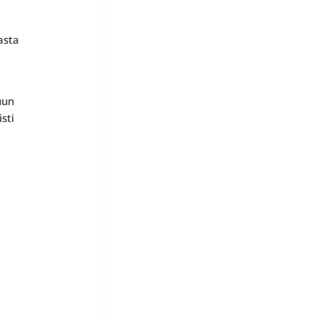
asta
uun
sti