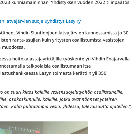
 2023 kunniamaininnan. Yhdistyksen vuoden 2022 tilinpäätös
en latvajärvien suojeluyhdistys Lasy ry
.
distäneet Vihdin Siuntionjoen latvajärvien kunnostamista jo 30
isten ranta-asujien kuin yritysten osallistumista vesistöjen
n muodossa.
sa hoitokalastajayrittäjille työskentelyn Vihdin Enäjärvellä
innostamalla talkoolaisia osallistumaan itse
alastushankkeessa Lasyn toimesta kerättiin yli 350
 on suuri kiitos kaikille vesiensuojelutyöhön osallistuneille.
äjille, osakaskunnille. Kaikille, jotka ovat nähneet yhteisen
aen. Kohti puhtaampia vesiä, yhdessä, tulevaisuutta ajatellen.”,