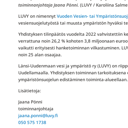
toiminnanjohtaja Jaana Pönni.
(LUVY / Karoliina Salme
LUVY on nimennyt
Vuoden Vesien- tai Ympäristönsuoj
vesiensuojelutyöstä tai muusta ympäristön hyväksi t
Yhdistyksen tilinpäätös vuodelta 2022 vahvistettiin k
verrattuna noin 26,2 % kohoten 3,8 miljoonaan euroon 
vaikutti erityisesti hanketoiminnan vilkastuminen. LUV
noin 25 alan osaajaa.
Länsi-Uudenmaan vesi ja ympäristö ry (LUVY) on riipp
Uudellamaalla. Yhdistyksen toiminnan tarkoituksena on 
ympäristönsuojelun edistäminen toiminta-alueellaan.
Lisätietoja:
Jaana Pönni
toiminnanjohtaja
jaana.ponni@luvy.fi
050 575 1738