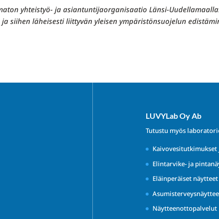
aton yhteistyö- ja asiantuntijaorganisaatio Länsi-Uudellamaalla
a siihen läheisesti liittyvän yleisen ympäristönsuojelun edistäm
LUVYLab Oy Ab
Tutustu myös laborator
Kaivovesitutkimukset 
Elintarvike- ja pintanä
Eläinperäiset näyttee
Asumisterveysnäyttee
Näytteenottopalvelut