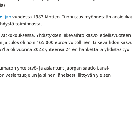
la)
elijan
vuodesta 1983 lähtien. Tunnustus myönnetään ansiokka
ehdystä toiminnasta.
evätkokouksessa. Yhdistyksen liikevaihto kasvoi edellisvuoteen
ja tulos oli noin 165 000 euroa voitollinen. Liikevaihdon kasv
Ylla oli vuonna 2022 yhteensä 24 eri hanketta ja yhdistys työlli
umaton yhteistyö- ja asiantuntijaorganisaatio Länsi-
vesiensuojelun ja siihen läheisesti liittyvän yleisen