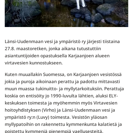
Länsi-Uudenmaan vesi ja ympäristö ry järjesti tiistaina
27.8. maastoretken, jonka aikana tutustuttiin
asiantuntijoiden opastuksella Karjaanjoen alueen
virtavesien kunnostukseen.
Kuten muuallakin Suomessa, on Karjaanjoen vesistössä
jokia ja puroja aikoinaan perattu ja padottu mittavasti
muun muassa tukinuitto- ja myllytarkoituksiin. Perattuja
koskia on entisöity jo 1990-luvulta lähtien, aluksi ELY-
keskuksen toimesta ja myöhemmin myös Virtavesien
hoitoyhdistyksen (Virho) ja Länsi-Uudenmaan vesi ja
ympäristö ry:n (Luvy) toimesta. Vesistön yläosan
myllypatoihin on rakennettu kymmenkunta kalatietä ja
poistettu kymmeniä pienempiä vaellusesteitä.