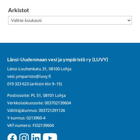
Arkistot
Arkistot
Länsi-Uudenmaan vesi ja ympäristö ry (LUVY)
Länsi-Louhenkatu 31, 08100 Lohja
vesi.ymparisto@luvy.fi
019 323 623
(arkisin klo 9–15)
Postiosoite: PL 51, 08101 Lohja
Verkkolaskuosoite: 003702139604
Välittäjätunnus: 003721291126
Y-tunnus: 0213960-4
VAT-numero: FI02139604