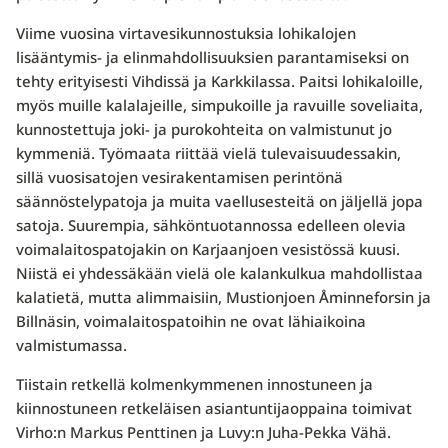
Viime vuosina virtavesikunnostuksia lohikalojen
lisääntymis- ja elinmahdollisuuksien parantamiseksi on
tehty erityisesti Vihdissä ja Karkkilassa. Paitsi lohikaloille,
myös muille kalalajeille, simpukoille ja ravuille soveliaita,
kunnostettuja joki- ja purokohteita on valmistunut jo
kymmeniä. Työmaata riittää vielä tulevaisuudessakin,
sillä vuosisatojen vesirakentamisen perintönä
säännöstelypatoja ja muita vaellusesteitä on jäljellä jopa
satoja. Suurempia, sähköntuotannossa edelleen olevia
voimalaitospatojakin on Karjaanjoen vesistössä kuusi.
Niistä ei yhdessäkään vielä ole kalankulkua mahdollistaa
kalatietä, mutta alimmaisiin, Mustionjoen Åminneforsin ja
Billnäsin, voimalaitospatoihin ne ovat lähiaikoina
valmistumassa.
Tiistain retkellä kolmenkymmenen innostuneen ja
kiinnostuneen retkeläisen asiantuntijaoppaina toimivat
Virho:n Markus Penttinen ja Luvy:n Juha-Pekka Vähä.