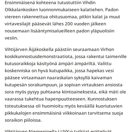
Ensimmäisenä kohteena tutustuttiin Vihdin
Olkkalankosken luonnonmukaiseen kalatiehen. Padon
viereen rakennettua ohitusuomaa, pitkin kalat ja muut
virtavesilajit pääsevät lähes 200 vuoden jälkeen
nousemaan lisääntymisalueilleen padon yläpuolisiin
vesiin.
Vihtijärven Äijäkoskella päästiin seuraamaan Virhon
koskikunnostusdemonstraatiota, jossa rakentui taimenille
kutusoraikkoja käsityönä ämpäri ämpäriltä. Valittu
koskenniska on hyvä kutupaikka, jossa hapekas vesi
pääsee virtaamaan naaraskalan syksyllä kaivaman
kutupesän sorakumpuun, ja sopivan virtauksen ansiosta
sora myös pysyy puhtaana kiintoaineksesta, eikä mäti ole
vaarassa tukehtua hapenpuutteeseen. Kunnostuksen
toteutuksessa oli huomioitu myös keväällä kuoriutuvien
pikkukalojen ensimmäisinä viikkoinaan tarvitsema suoja
soraikon piiloissa.
Vihtijärven Niemenjoella LUVY:n tutkijat esittelivät