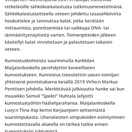
retkeläisille sähkökoekalastusta tutkimusmenetelmänä.
Sähkökalastuslaitteella veteen johdettu tasasähkövirta
houkuttelee ja tainnuttaa kalat, jotka kerätään
mittaamista, punnitsemista tai vaikkapa DNA- tai
iänmääritysnäytteitä varten. Toimenpiteiden jälkeen
käsitellyt kalat virvoitetaan ja palautetaan takaisin
veteen.
Kunnostuskohteista suurimmalla Karkkilan
Maijalankoskella perehdyttiin koneelliseen
kunnostukseen. Kunnostus toteutettiin usean toimijan
yhteisenä ponnistuksena kesällä 2019 Virho:n Markus
Penttisen johdolla. Merkittävää julkisuutta hanke sai kun
muusikko Samuli ”Spekti” Huhtala lahjoitti
kunnostustyöhön häälahjarahansa. Maijalankoskella
Luvy:n Tiina Asp kertoi Karjaanjoen seitsemästä
suursimpukasta. Uhanalaisten simpukoiden esiintyminen
kunnostettavalla alueella on tärkeä tutkia ennen
kunnostuksiin ryhtymistä.