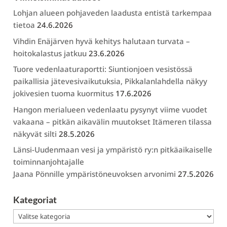
Lohjan alueen pohjaveden laadusta entistä tarkempaa
tietoa
24.6.2026
Vihdin Enäjärven hyvä kehitys halutaan turvata –
hoitokalastus jatkuu
23.6.2026
Tuore vedenlaaturaportti: Siuntionjoen vesistössä
paikallisia jätevesivaikutuksia, Pikkalanlahdella näkyy
jokivesien tuoma kuormitus
17.6.2026
Hangon merialueen vedenlaatu pysynyt viime vuodet
vakaana – pitkän aikavälin muutokset Itämeren tilassa
näkyvät silti
28.5.2026
Länsi-Uudenmaan vesi ja ympäristö ry:n pitkäaikaiselle
toiminnanjohtajalle
Jaana Pönnille ympäristöneuvoksen arvonimi
27.5.2026
Kategoriat
Kategoriat