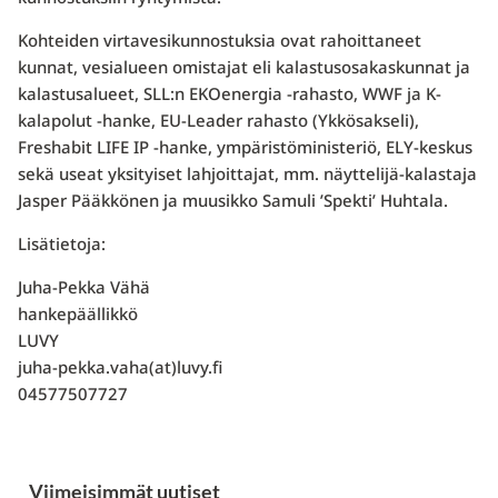
Kohteiden virtavesikunnostuksia ovat rahoittaneet
kunnat, vesialueen omistajat eli kalastusosakaskunnat ja
kalastusalueet, SLL:n EKOenergia -rahasto, WWF ja K-
kalapolut -hanke, EU-Leader rahasto (Ykkösakseli),
Freshabit LIFE IP -hanke, ympäristöministeriö, ELY-keskus
sekä useat yksityiset lahjoittajat, mm. näyttelijä-kalastaja
Jasper Pääkkönen ja muusikko Samuli ’Spekti’ Huhtala.
Lisätietoja:
Juha-Pekka Vähä
hankepäällikkö
LUVY
juha-pekka.vaha(at)luvy.fi
04577507727
Viimeisimmät uutiset