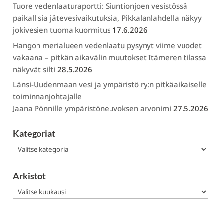
Tuore vedenlaaturaportti: Siuntionjoen vesistössä
paikallisia jätevesivaikutuksia, Pikkalanlahdella näkyy
jokivesien tuoma kuormitus
17.6.2026
Hangon merialueen vedenlaatu pysynyt viime vuodet
vakaana – pitkän aikavälin muutokset Itämeren tilassa
näkyvät silti
28.5.2026
Länsi-Uudenmaan vesi ja ympäristö ry:n pitkäaikaiselle
toiminnanjohtajalle
Jaana Pönnille ympäristöneuvoksen arvonimi
27.5.2026
Kategoriat
Kategoriat
Arkistot
Arkistot