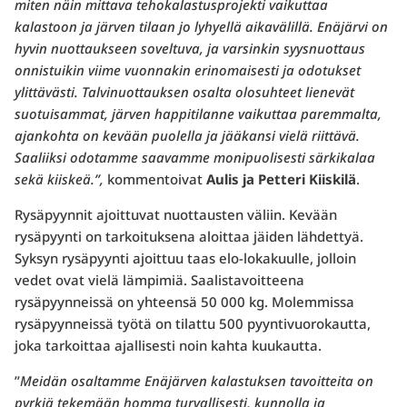
miten näin mittava tehokalastusprojekti vaikuttaa
kalastoon ja järven tilaan jo lyhyellä aikavälillä. Enäjärvi on
hyvin nuottaukseen soveltuva, ja varsinkin syysnuottaus
onnistuikin viime vuonnakin erinomaisesti ja odotukset
ylittävästi. Talvinuottauksen osalta olosuhteet lienevät
suotuisammat, järven happitilanne vaikuttaa paremmalta,
ajankohta on kevään puolella ja jääkansi vielä riittävä.
Saaliiksi odotamme saavamme monipuolisesti särkikalaa
sekä kiiskeä.”,
kommentoivat
Aulis ja Petteri Kiiskilä
.
Rysäpyynnit ajoittuvat nuottausten väliin. Kevään
rysäpyynti on tarkoituksena aloittaa jäiden lähdettyä.
Syksyn rysäpyynti ajoittuu taas elo-lokakuulle, jolloin
vedet ovat vielä lämpimiä. Saalistavoitteena
rysäpyynneissä on yhteensä 50 000 kg. Molemmissa
rysäpyynneissä työtä on tilattu 500 pyyntivuorokautta,
joka tarkoittaa ajallisesti noin kahta kuukautta.
”
Meidän osaltamme Enäjärven kalastuksen tavoitteita on
pyrkiä tekemään homma turvallisesti, kunnolla ja