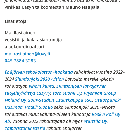
ja toimintaan tutustumaan mahtuu uusiakin innokkaita”,
vinkkaa Lasyn talkoomestari
Mauno Haapala
.
Lisätietoja:
Maj Rasilainen
vesistö- ja kala-asiantuntija
aluekoordinaattori
maj.rasilainen@luvy.fi
045 7884 3283
Enäjärven tehokalastus -hanketta
rahoittivat vuosina 2022–
2024
Siuntionjoki 2030 -vision
Latvoilta merelle -pilotin
rahoittajat:
Vihdin kunta
,
Siuntionjoen latvajärvien
suojeluyhdistys Lasy ry
,
Yara Suomi Oy
,
Prysmian Group
Finland Oy
,
Suur-Seudun Osuuskauppa SSO
,
Osuuspankki
Uusimaa
,
Hotelli Siuntio
sekä Siuntionjoki 2030 -visiota
rahoittavat muut valuma-alueen kunnat ja
Rosk’n Roll Oy
Ab
. Vuonna 2022 rahoittajana oli myös
Wärtsilä Oy
.
Ympäristöministeriö
rahoitti Enäjärven