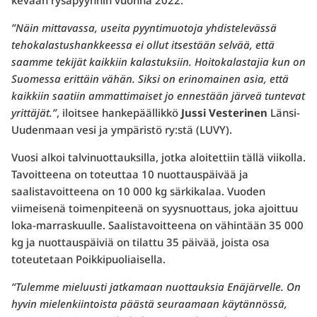
kevään rysäpyynnin vuonna 2022.
”Näin mittavassa, useita pyyntimuotoja yhdistelevässä
tehokalastushankkeessa ei ollut itsestään selvää, että
saamme tekijät kaikkiin kalastuksiin. Hoitokalastajia kun on
Suomessa erittäin vähän. Siksi on erinomainen asia, että
kaikkiin saatiin ammattimaiset jo ennestään järveä tuntevat
yrittäjät.”
, iloitsee hankepäällikkö
Jussi Vesterinen
Länsi-
Uudenmaan vesi ja ympäristö ry:stä (LUVY).
Vuosi alkoi talvinuottauksilla, jotka aloitettiin tällä viikolla.
Tavoitteena on toteuttaa 10 nuottauspäivää ja
saalistavoitteena on 10 000 kg särkikalaa. Vuoden
viimeisenä toimenpiteenä on syysnuottaus, joka ajoittuu
loka-marraskuulle. Saalistavoitteena on vähintään 35 000
kg ja nuottauspäiviä on tilattu 35 päivää, joista osa
toteutetaan Poikkipuoliaisella.
“Tulemme mieluusti jatkamaan nuottauksia Enäjärvelle. On
hyvin mielenkiintoista päästä seuraamaan käytännössä,