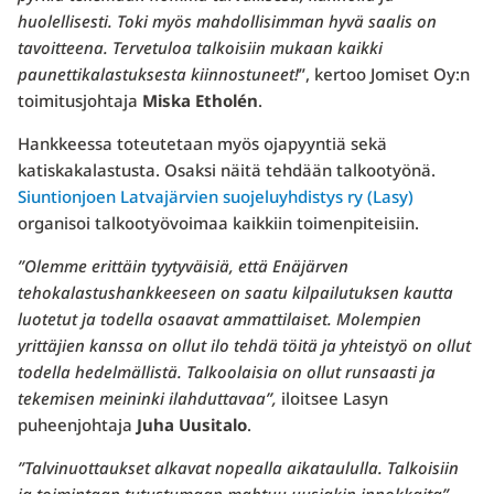
huolellisesti. Toki myös mahdollisimman hyvä saalis on
tavoitteena. Tervetuloa talkoisiin mukaan kaikki
paunettikalastuksesta kiinnostuneet!
”, kertoo Jomiset Oy:n
toimitusjohtaja
Miska Etholén
.
Hankkeessa toteutetaan myös ojapyyntiä sekä
katiskakalastusta. Osaksi näitä tehdään talkootyönä.
Siuntionjoen Latvajärvien suojeluyhdistys ry (Lasy)
organisoi talkootyövoimaa kaikkiin toimenpiteisiin.
”Olemme erittäin tyytyväisiä, että Enäjärven
tehokalastushankkeeseen on saatu kilpailutuksen kautta
luotetut ja todella osaavat ammattilaiset. Molempien
yrittäjien kanssa on ollut ilo tehdä töitä ja yhteistyö on ollut
todella hedelmällistä. Talkoolaisia on ollut runsaasti ja
tekemisen meininki ilahduttavaa”,
iloitsee Lasyn
puheenjohtaja
Juha Uusitalo
.
”Talvinuottaukset alkavat nopealla aikataululla. Talkoisiin