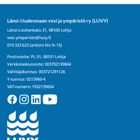
Länsi-Uudenmaan vesi ja ympäristö ry (LUVY)
Länsi-Louhenkatu 31, 08100 Lohja
vesi.ymparisto@luvy.fi
019 323 623
(arkisin klo 9–15)
Postiosoite: PL 51, 08101 Lohja
Verkkolaskuosoite: 003702139604
Välittäjätunnus: 003721291126
Y-tunnus: 0213960-4
VAT-numero: FI02139604