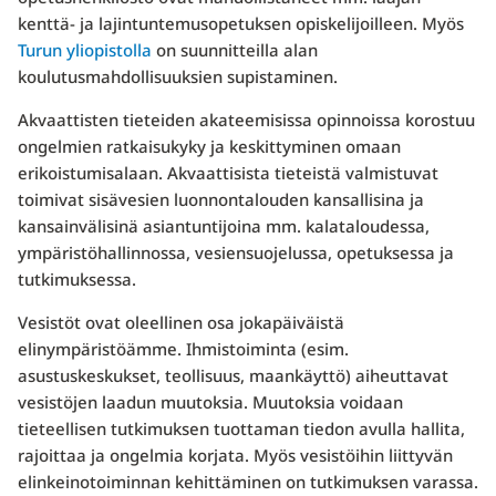
kenttä- ja lajintuntemusopetuksen opiskelijoilleen. Myös
Turun yliopistolla
on suunnitteilla alan
koulutusmahdollisuuksien supistaminen.
Akvaattisten tieteiden akateemisissa opinnoissa korostuu
ongelmien ratkaisukyky ja keskittyminen omaan
erikoistumisalaan. Akvaattisista tieteistä valmistuvat
toimivat sisävesien luonnontalouden kansallisina ja
kansainvälisinä asiantuntijoina mm. kalataloudessa,
ympäristöhallinnossa, vesiensuojelussa, opetuksessa ja
tutkimuksessa.
Vesistöt ovat oleellinen osa jokapäiväistä
elinympäristöämme. Ihmistoiminta (esim.
asustuskeskukset, teollisuus, maankäyttö) aiheuttavat
vesistöjen laadun muutoksia. Muutoksia voidaan
tieteellisen tutkimuksen tuottaman tiedon avulla hallita,
rajoittaa ja ongelmia korjata. Myös vesistöihin liittyvän
elinkeinotoiminnan kehittäminen on tutkimuksen varassa.