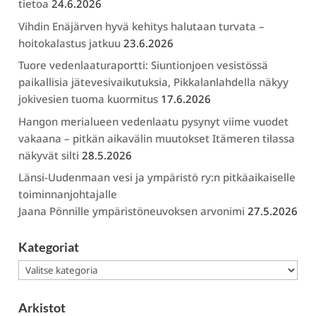
tietoa
24.6.2026
Vihdin Enäjärven hyvä kehitys halutaan turvata –
hoitokalastus jatkuu
23.6.2026
Tuore vedenlaaturaportti: Siuntionjoen vesistössä
paikallisia jätevesivaikutuksia, Pikkalanlahdella näkyy
jokivesien tuoma kuormitus
17.6.2026
Hangon merialueen vedenlaatu pysynyt viime vuodet
vakaana – pitkän aikavälin muutokset Itämeren tilassa
näkyvät silti
28.5.2026
Länsi-Uudenmaan vesi ja ympäristö ry:n pitkäaikaiselle
toiminnanjohtajalle
Jaana Pönnille ympäristöneuvoksen arvonimi
27.5.2026
Kategoriat
Kategoriat
Arkistot