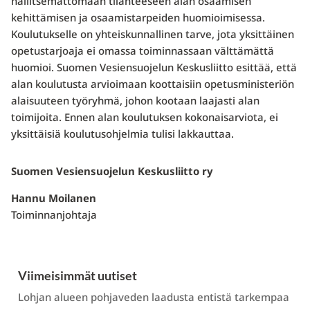
hallitsemattomaan tilanteeseen alan osaamisen
kehittämisen ja osaamistarpeiden huomioimisessa.
Koulutukselle on yhteiskunnallinen tarve, jota yksittäinen
opetustarjoaja ei omassa toiminnassaan välttämättä
huomioi. Suomen Vesiensuojelun Keskusliitto esittää, että
alan koulutusta arvioimaan koottaisiin opetusministeriön
alaisuuteen työryhmä, johon kootaan laajasti alan
toimijoita. Ennen alan koulutuksen kokonaisarviota, ei
yksittäisiä koulutusohjelmia tulisi lakkauttaa.
Suomen Vesiensuojelun Keskusliitto ry
Hannu Moilanen
Toiminnanjohtaja
Viimeisimmät uutiset
Lohjan alueen pohjaveden laadusta entistä tarkempaa