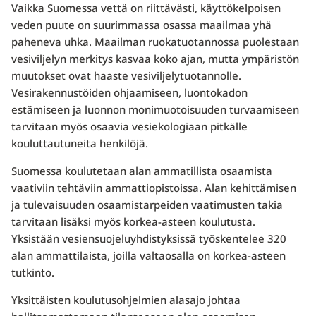
Vaikka Suomessa vettä on riittävästi, käyttökelpoisen
veden puute on suurimmassa osassa maailmaa yhä
paheneva uhka. Maailman ruokatuotannossa puolestaan
vesiviljelyn merkitys kasvaa koko ajan, mutta ympäristön
muutokset ovat haaste vesiviljelytuotannolle.
Vesirakennustöiden ohjaamiseen, luontokadon
estämiseen ja luonnon monimuotoisuuden turvaamiseen
tarvitaan myös osaavia vesiekologiaan pitkälle
kouluttautuneita henkilöjä.
Suomessa koulutetaan alan ammatillista osaamista
vaativiin tehtäviin ammattiopistoissa. Alan kehittämisen
ja tulevaisuuden osaamistarpeiden vaatimusten takia
tarvitaan lisäksi myös korkea-asteen koulutusta.
Yksistään vesiensuojeluyhdistyksissä työskentelee 320
alan ammattilaista, joilla valtaosalla on korkea-asteen
tutkinto.
Yksittäisten koulutusohjelmien alasajo johtaa