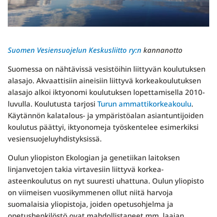
Suomen Vesiensuojelun Keskusliitto ry:n
kannanotto
Suomessa on nähtävissä vesistöihin liittyvän koulutuksen
alasajo. Akvaattisiin aineisiin liittyvä korkeakoulutuksen
alasajo alkoi iktyonomi koulutuksen lopettamisella 2010-
luvulla. Koulutusta tarjosi
Turun ammattikorkeakoulu
.
Käytännön kalatalous- ja ympäristöalan asiantuntijoiden
koulutus päättyi, iktyonomeja työskentelee esimerkiksi
vesiensuojeluyhdistyksissä.
Oulun yliopiston Ekologian ja genetiikan laitoksen
linjanvetojen takia virtavesiin liittyvä korkea-
asteenkoulutus on nyt suuresti uhattuna. Oulun yliopisto
on viimeisen vuosikymmenen ollut niitä harvoja
suomalaisia yliopistoja, joiden opetusohjelma ja
opetushenkilöstö ovat mahdollistaneet mm. laajan