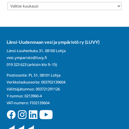
Arkistot
Länsi-Uudenmaan vesi ja ympäristö ry (LUVY)
Länsi-Louhenkatu 31, 08100 Lohja
vesi.ymparisto@luvy.fi
019 323 623
(arkisin klo 9–15)
Postiosoite: PL 51, 08101 Lohja
Verkkolaskuosoite: 003702139604
Välittäjätunnus: 003721291126
Y-tunnus: 0213960-4
VAT-numero: FI02139604