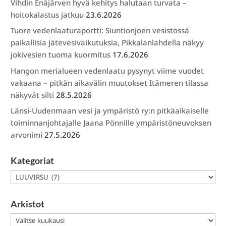
Vihdin Enäjärven hyvä kehitys halutaan turvata –
hoitokalastus jatkuu
23.6.2026
Tuore vedenlaaturaportti: Siuntionjoen vesistössä
paikallisia jätevesivaikutuksia, Pikkalanlahdella näkyy
jokivesien tuoma kuormitus
17.6.2026
Hangon merialueen vedenlaatu pysynyt viime vuodet
vakaana – pitkän aikavälin muutokset Itämeren tilassa
näkyvät silti
28.5.2026
Länsi-Uudenmaan vesi ja ympäristö ry:n pitkäaikaiselle
toiminnanjohtajalle Jaana Pönnille ympäristöneuvoksen
arvonimi
27.5.2026
Kategoriat
Kategoriat
Arkistot
Arkistot