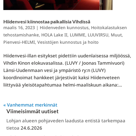
Hiidenvesi kiinnostaa paikallisia Vihdissä
maalis 16, 2023
|
Hiidenveden kunnostus
,
Hoitokalastuksen
tehostamishanke
,
HOLA Lake II
,
LUMME
,
LUUVIRSU
,
Muut
,
Pienvesi-HELMI
,
Vesistöjen kunnostus ja hoito
Hiidenvesi-illan esitykset pidettiin uudenlaisessa miljöössä,
Vihdin Kinon elokuvasalissa. (LUVY / Joonas Tammivuori)
Länsi-Uudenmaan vesi ja ympäristö ry:n (LUVY)
koordinoimat hankkeet järjestivät kaksi Hiidenveteen
liittyvää yleisötapahtumaa helmi-maaliskuun aikana:...
« Vanhemmat merkinnät
Viimeisimmät uutiset
Lohjan alueen pohjaveden laadusta entistä tarkempaa
tietoa
24.6.2026