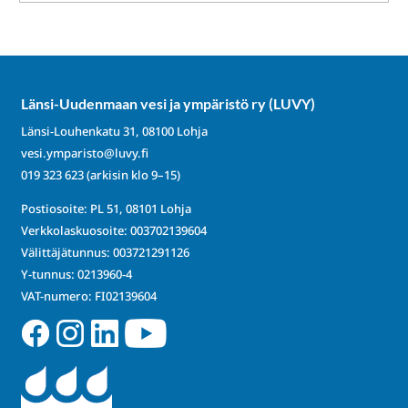
Länsi-Uudenmaan vesi ja ympäristö ry (LUVY)
Länsi-Louhenkatu 31, 08100 Lohja
vesi.ymparisto@luvy.fi
019 323 623
(arkisin klo 9–15)
Postiosoite: PL 51, 08101 Lohja
Verkkolaskuosoite: 003702139604
Välittäjätunnus: 003721291126
Y-tunnus: 0213960-4
VAT-numero: FI02139604