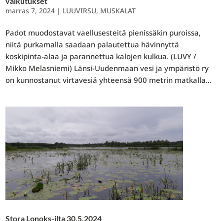
vaikutukset
marras 7, 2024
|
LUUVIRSU
,
MUSKALAT
Padot muodostavat vaellusesteitä pienissäkin puroissa,
niitä purkamalla saadaan palautettua hävinnyttä
koskipinta-alaa ja parannettua kalojen kulkua. (LUVY /
Mikko Melasniemi) Länsi-Uudenmaan vesi ja ympäristö ry
on kunnostanut virtavesiä yhteensä 900 metrin matkalla...
Stora Lonoks-ilta 30.5.2024