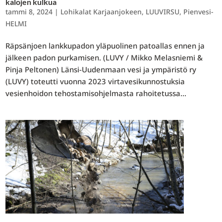
kalojen kulkua
tammi 8, 2024
|
Lohikalat Karjaanjokeen
,
LUUVIRSU
,
Pienvesi-
HELMI
Räpsänjoen lankkupadon yläpuolinen patoallas ennen ja
jälkeen padon purkamisen. (LUVY / Mikko Melasniemi &
Pinja Peltonen) Länsi-Uudenmaan vesi ja ympäristö ry
(LUVY) toteutti vuonna 2023 virtavesikunnostuksia
vesienhoidon tehostamisohjelmasta rahoitetussa...