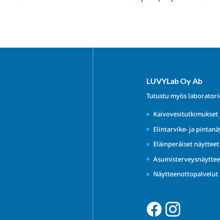
LUVYLab Oy Ab
Tutustu myös laborator
Kaivovesitutkimukset 
Elintarvike- ja pintanä
Eläinperäiset näyttee
Asumisterveysnäyttee
Näytteenottopalvelut