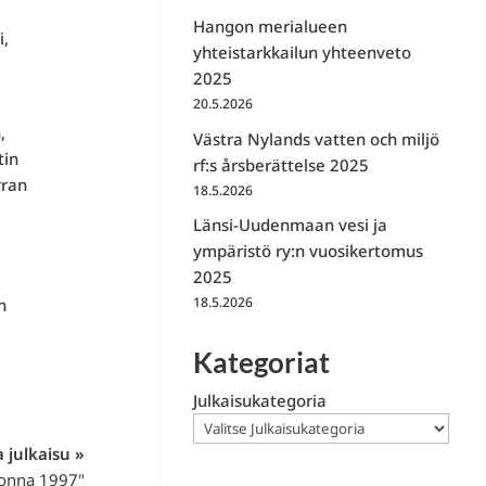
Hangon merialueen
i,
yhteistarkkailun yhteenveto
2025
20.5.2026
,
Västra Nylands vatten och miljö
tin
rf:s årsberättelse 2025
rran
18.5.2026
Länsi-Uudenmaan vesi ja
ympäristö ry:n vuosikertomus
2025
18.5.2026
n
Kategoriat
Julkaisukategoria
 julkaisu »
uonna 1997"