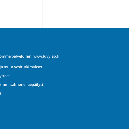
iomme palveluihin:
www.luvylab.fi
ja muut vesitutkimukset
ytteet
t (mm. salmonellaepäilyt)
t