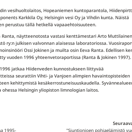
hdin vesihuoltolaitos, Hopea­niemen kuntoparantola, Hiidenpirtt
onents Karkkila Oy, Helsingin vesi Oy ja Vihdin kunta. Näistä
n perustuu tällä hetkellä vapaaehtoi­suuteen.
va Ranta, näytteenotosta vastasi kenttämestari Arto Muttilainen
tö ry:n julkisen valvonnan alaisessa laboratoriossa. Vuosirapor
moinsinööri Ossi Jokinen ja muilta osin Eeva Ranta. Edellisen ke
etty vuoden 1996 yhteenvetoraportissa (Ranta & Jokinen 1997).
1996 jatkaa Hiidenveden kun­nostukseen liittyvää
eissa seu­rattiin Vihti- ja Vanjoen alimpien havaintopisteiden
nteen kehittymistä kesäkerrostuneisuuskaudella. Syvännealu­ee
hessa Helsingin yliopis­ton limnologian laitos.
Seuraava
na 1995-
"Siuntionjoen pohjaeläimistö v