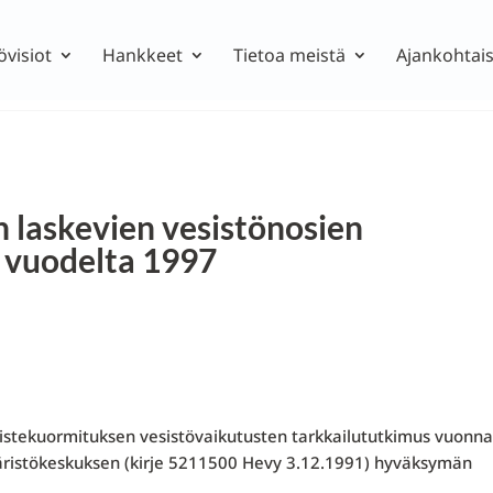
övisiot
Hankkeet
Tietoa meistä
Ajankohtais
n laskevien vesistönosien
 vuodelta 1997
pistekuormituksen vesistövai­kutusten tarkkailututkimus vuonna
ristökeskuksen (kirje 5211500 Hevy 3.12.1991) hyväksymän