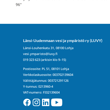
96"
Länsi-Uudenmaan vesi ja ympäristö ry (LUVY)
Länsi-Louhenkatu 31, 08100 Lohja
vesi.ymparisto@luvy.fi
019 323 623
(arkisin klo 9–15)
Postiosoite: PL 51, 08101 Lohja
Verkkolaskuosoite: 003702139604
Välittäjätunnus: 003721291126
Y-tunnus: 0213960-4
VAT-numero: FI02139604