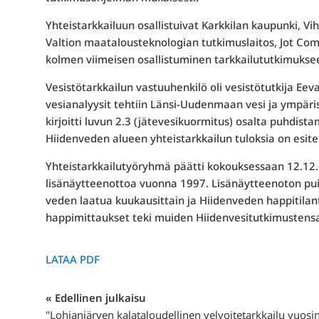
Yhteistarkkailuun osallistuivat Karkkilan kaupunki, Vi
Valtion maatalousteknologian tutkimuslaitos, Jot Comp
kolmen viimeisen osallistuminen tarkkailututkimuksee
Vesistötarkkailun vastuuhenkilö oli vesistötutkija Ee
vesianalyysit tehtiin Länsi-Uudenmaan vesi ja ym­päris
kirjoitti luvun 2.3 (jätevesikuormitus) osalta puhdista
Hiidenveden alueen yhteistarkkailun tuloksia on esit
Yhteistarkkailutyöryhmä päätti kokouksessaan 12.12.
lisänäytteenottoa vuonna 1997. Lisänäytteenoton puitt
veden laatua kuukausittain ja Hiidenveden happitila
happimittaukset teki muiden Hiidenvesitutkimustensa o
LATAA PDF
« Edellinen julkaisu
"Lohjanjärven kalataloudellinen velvoitetarkkailu vuosi