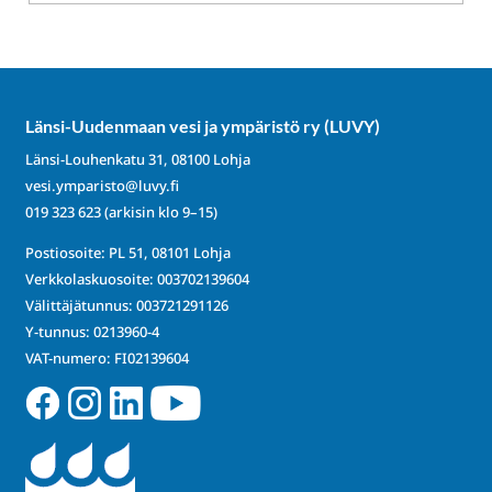
Länsi-Uudenmaan vesi ja ympäristö ry (LUVY)
Länsi-Louhenkatu 31, 08100 Lohja
vesi.ymparisto@luvy.fi
019 323 623
(arkisin klo 9–15)
Postiosoite: PL 51, 08101 Lohja
Verkkolaskuosoite: 003702139604
Välittäjätunnus: 003721291126
Y-tunnus: 0213960-4
VAT-numero: FI02139604