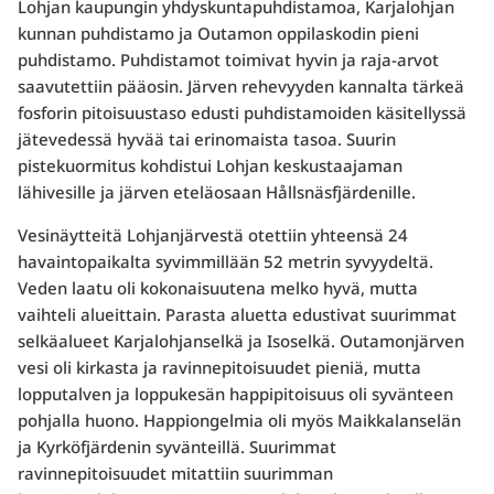
Lohjan kaupungin yhdyskuntapuhdistamoa, Karjalohjan
kunnan puhdistamo ja Outamon oppilaskodin pieni
puhdistamo. Puhdistamot toimivat hyvin ja raja-arvot
saavutettiin pääosin. Järven rehevyyden kannalta tärkeä
fosforin pitoisuustaso edusti puhdistamoiden käsitellyssä
jätevedessä hyvää tai erinomaista tasoa. Suurin
pistekuormitus kohdistui Lohjan keskustaajaman
lähivesille ja järven eteläosaan Hållsnäsfjärdenille.
Vesinäytteitä Lohjanjärvestä otettiin yhteensä 24
havaintopaikalta syvimmillään 52 metrin syvyydeltä.
Veden laatu oli kokonaisuutena melko hyvä, mutta
vaihteli alueittain. Parasta aluetta edustivat suurimmat
selkäalueet Karjalohjanselkä ja Isoselkä. Outamonjärven
vesi oli kirkasta ja ravinnepitoisuudet pieniä, mutta
lopputalven ja loppukesän happipitoisuus oli syvänteen
pohjalla huono. Happiongelmia oli myös Maikkalanselän
ja Kyrköfjärdenin syvänteillä. Suurimmat
ravinnepitoisuudet mitattiin suurimman