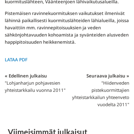
kuormituslähteen, Väänteenjoen lähivaikutusalueilla.
Pistemäisen ravinnekuormituksen vaikutukset ilmenivät
lähinnä paikallisesti kuormituslähteiden lähialueilla, joissa
havaittiin mm. ravinnepitoisuuksien ja veden
sähkönjohtavuuden kohoamista ja syvänteiden alusveden
happipitoisuuden heikkenemistä.
LATAA PDF
« Edellinen julkaisu
Seuraava julkaisu »
"Lohjanharjun pohjavesien
"Hiidenveden
yhteistarkkailu vuonna 2011"
pistekuormittajien
yhteistarkkailun yhteenveto
vuodelta 2011"
Viimeisimmät julkaisut