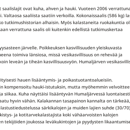
aalislajit ovat kuha, ahven ja hauki. Vuoteen 2006 verrattun
Valtaosa saaliista saatiin verkoilla. Kokonaissaalis (586 kg) la
o tutkimushistorian alhaisin. Myös kalastaneita ruokakuntia ol
n verrattuna saalis oli kuitenkin edellistä tutkimuskertaa
ysasteen järvelle. Poikkeuksen kasvillisuuden yleiskuvasta
ena toimiva länsiosa, missä vesikasvillisuus on rehevää ja
oin leveän ja tiheän kasvillisuusvyön. Humaljärven vesikasvilli
tyisesti hauen lisääntymis- ja poikastuotantoalueisiin.
in kompensoitu hauki-istutuksin, mutta myöhemmin velvoitte
a siikaa. Kuha näyttäisi lisääntyvän Humaljärvessä luontaisest
 saatu hyvin vähän. Kalakannan tasapainon kannalta on tärkeää
astustiedustelussa särkikalojen ja muiden lajien suhde (30/70
kistys- ja kotitarvekalastajista koki vähäarvoisten kalojen
n tekijöiden joukossa leväkukintojen ja pyydysten likaantumis