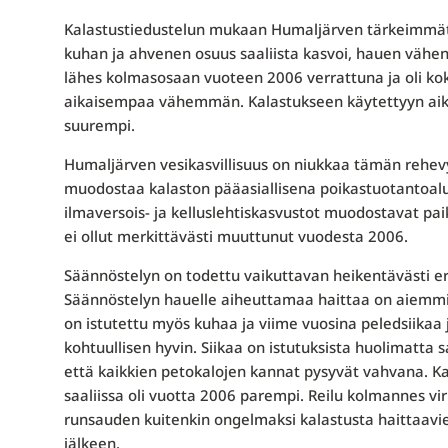
Kalastustiedustelun mukaan Humaljärven tärkeimmät s
kuhan ja ahvenen osuus saaliista kasvoi, hauen väheni. 
lähes kolmasosaan vuoteen 2006 verrattuna ja oli kok
aikaisempaa vähemmän. Kalastukseen käytettyyn aikaa
suurempi.
Humaljärven vesikasvillisuus on niukkaa tämän rehevy
muodostaa kalaston pääasiallisena poikastuotantoalue
ilmaversois- ja kelluslehtiskasvustot muodostavat paik
ei ollut merkittävästi muuttunut vuodesta 2006.
Säännöstelyn on todettu vaikuttavan heikentävästi eri
Säännöstelyn hauelle aiheuttamaa haittaa on aiemm
on istutettu myös kuhaa ja viime vuosina peledsiikaa j
kohtuullisen hyvin. Siikaa on istutuksista huolimatta
että kaikkien petokalojen kannat pysyvät vahvana. Kal
saaliissa oli vuotta 2006 parempi. Reilu kolmannes vir
runsauden kuitenkin ongelmaksi kalastusta haittaavie
jälkeen.