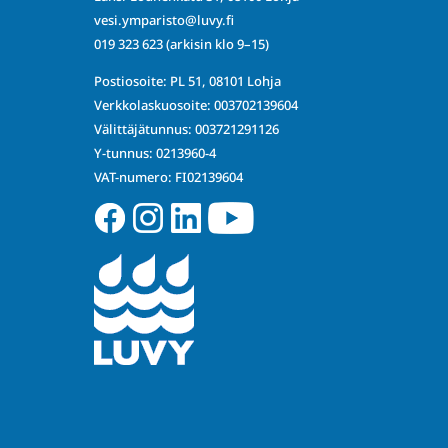
vesi.ymparisto@luvy.fi
019 323 623
(arkisin klo 9–15)
Postiosoite: PL 51, 08101 Lohja
Verkkolaskuosoite: 003702139604
Välittäjätunnus: 003721291126
Y-tunnus: 0213960-4
VAT-numero: FI02139604