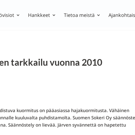
övisiot
Hankkeet
Tietoa meistä
Ajankohtais
en tarkkailu vuonna 2010
hdistuva kuormitus on pääasiassa hajakuormitusta. Vähäinen
unnalle kuuluvalta puhdistamolta. Suomen Sokeri Oy säännöste
na. Säännöstely on lievää. Järven syvännettä on hapetettu