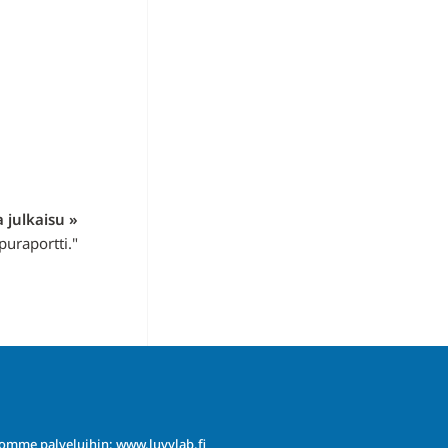
 julkaisu »
uraportti."
iomme palveluihin:
www.luvylab.fi