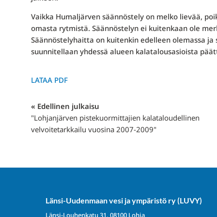
Vaikka Humaljärven säännöstely on melko lievää, poi
omasta rytmistä. Säännöstelyn ei kuitenkaan ole merki
Säännöstelyhaitta on kuitenkin edelleen olemassa ja s
suunnitellaan yhdessä alueen kalatalousasioista päät
LATAA PDF
« Edellinen julkaisu
"Lohjanjärven pistekuormittajien kalataloudellinen
velvoitetarkkailu vuosina 2007-2009"
Länsi-Uudenmaan vesi ja ympäristö ry (LUVY)
Länsi-Louhenkatu 31, 08100 Lohja