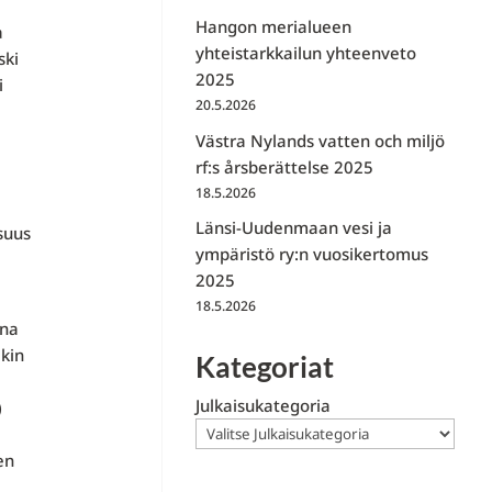
Hangon merialueen
a
yhteistarkkailun yhteenveto
ski
2025
i
20.5.2026
Västra Nylands vatten och miljö
rf:s årsberättelse 2025
18.5.2026
Länsi-Uudenmaan vesi ja
suus
ympäristö ry:n vuosikertomus
2025
18.5.2026
ena
ikin
Kategoriat
,
Julkaisukategoria
)
en