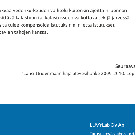
kkeaa vedenkorkeuden vaihtelu kuitenkin ajoittain luonnon
ttävä kalastoon tai kalastukseen vaikuttava tekijä järvessä.
itä tulee kompensoida istutuksin niin, että istutukset
tävien tahojen kanssa.
Seuraava
"Länsi-Uudenmaan hajajätevesihanke 2009-2010. Lopp
LUVYLab Oy Ab
Tutustu myös laborator