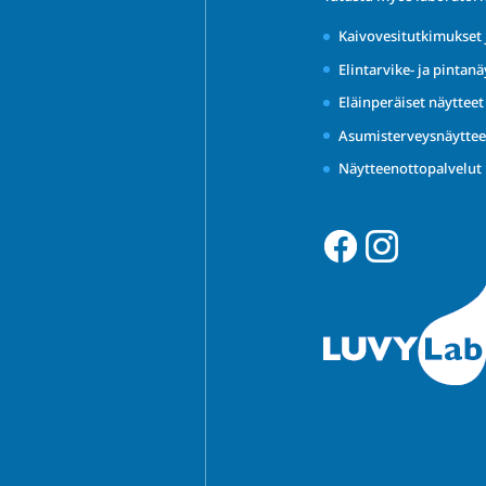
Kaivovesitutkimukset 
Elintarvike- ja pintanä
Eläinperäiset näyttee
Asumisterveysnäyttee
Näytteenottopalvelut