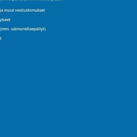
ja muut vesitutkimukset
ytteet
t (mm. salmonellaepäilyt)
t