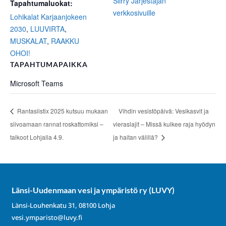
Siirry Järjestäjän
Tapahtumaluokat:
verkkosivuille
Lohikalat Karjaanjokeen
2030
,
LUUVIRTA
,
MUSKALAT
,
RAAKKU
OHOI!
TAPAHTUMAPAIKKA
Microsoft Teams
Rantasiistix 2025 kutsuu mukaan
Vihdin vesistöpäivä: Vesikasvit ja
siivoamaan rannat roskattomiksi –
vieraslajit – Missä kulkee raja hyödyn
talkoot Lohjalla 4.9.
ja haitan välillä?
Länsi-Uudenmaan vesi ja ympäristö ry (LUVY)
Länsi-Louhenkatu 31, 08100 Lohja
vesi.ymparisto@luvy.fi