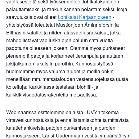
vaellusesteitä sekä työskennelleet lohikalakantojen
palauttamiseksi ja raakun kannan pelastamiseksi. Isoja
saavutuksia ovat olleet
Lohikalat Karjaanjokeen
-
yhteistyössä toteutetut Mustionjoen Åminneforsin ja
Billnäsin kalatiet ja niiden alasvaellusratkaisut, jotka
mahdollistavat vaelluskalojen paluun sata vuotta
padottuna olleeseen jokeen. Olemme myös purkaneet
pienempiä patoja ja korjanneet tierumpuja palauttaen
jokijatkumon lukuisiin puroihin. Kunnostustyössä
huomioimme myös valuma-alueet ja meillä onkin
meneillään mm. metsätalouden vesiensuojelussa uusia
kokeiluja: Karkkilassa testataan biohiili- ja
kalkkikivisuodatusrakenteita metsäojissa.
Webinaarissa esittelemme erilaisia LUVYn tekemiä
virtavesikunnostuksia ja ennallistamiskohteita mittavista
kalatiehankkeista patojen purkamiseen ja purojen
kunnostukseen. Länsi-Uudenmaan vesi ja ympäristö ry:n