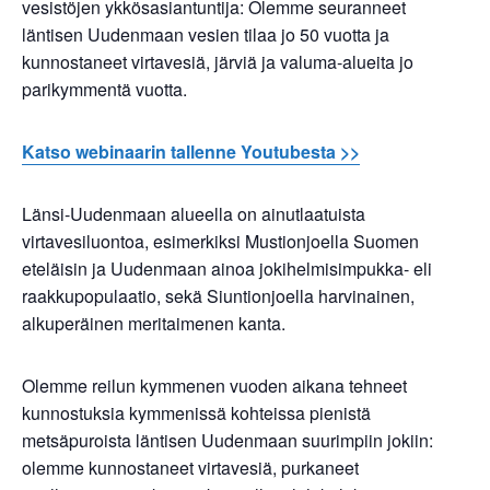
vesistöjen ykkösasiantuntija: Olemme seuranneet
läntisen Uudenmaan vesien tilaa jo 50 vuotta ja
kunnostaneet virtavesiä, järviä ja valuma-alueita jo
parikymmentä vuotta.
Katso webinaarin tallenne Youtubesta >>
Länsi-Uudenmaan alueella on ainutlaatuista
virtavesiluontoa, esimerkiksi Mustionjoella Suomen
eteläisin ja Uudenmaan ainoa jokihelmisimpukka- eli
raakkupopulaatio, sekä Siuntionjoella harvinainen,
alkuperäinen meritaimenen kanta.
Olemme reilun kymmenen vuoden aikana tehneet
kunnostuksia kymmenissä kohteissa pienistä
metsäpuroista läntisen Uudenmaan suurimpiin jokiin:
olemme kunnostaneet virtavesiä, purkaneet