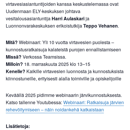
virtavesiasiantuntijoiden kanssa keskustelemassa ovat
Uudenmaan ELY-keskuksen johtava
vesitalousasiantuntija
Harri Aulaskari
ja
Luonnonvarakeskuksen erikoistutkija
Teppo Vehanen
.
Mitä?
Webinaari: Yli 10 vuotta virtavesien puolesta –
kunnostusratkaisuja kalateistä purojen ennallistamiseen
Missä?
Verkossa Teamsissa.
Milloin?
18. marraskuuta 2025 klo 13–15
Kenelle?
Kaikille virtavesien luonnosta ja kunnostuksista
kiinnostuneille, erityisesti alalla toimiville ja opiskelijoille
Keväällä 2025 pidimme webinaarin järvikunnostuksesta.
Katso tallenne Youtubessa:
Webinaari: Ratkaisuja järvien
rehevöitymiseen – näin noidankehä katkaistaan
Lisätietoja: