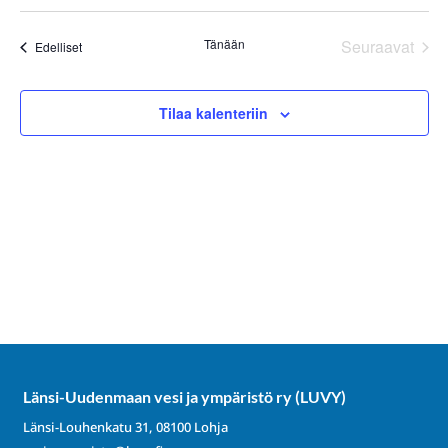
Etsi
Valitse
Nav
aja
päivä.
Tänään
Seuraavat
Tapahtumat
Edelliset
Näkym
Tapahtum
navigoi
Tilaa kalenteriin
Länsi-Uudenmaan vesi ja ympäristö ry (LUVY)
Länsi-Louhenkatu 31, 08100 Lohja