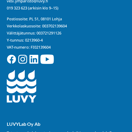
vesi.ymparisto@luvy.fi
019 323 623
(arkisin klo 9–15)
Postiosoite: PL 51, 08101 Lohja
Verkkolaskuosoite: 003702139604
Välittäjätunnus: 003721291126
Y-tunnus: 0213960-4
VAT-numero: FI02139604
LUVYLab Oy Ab