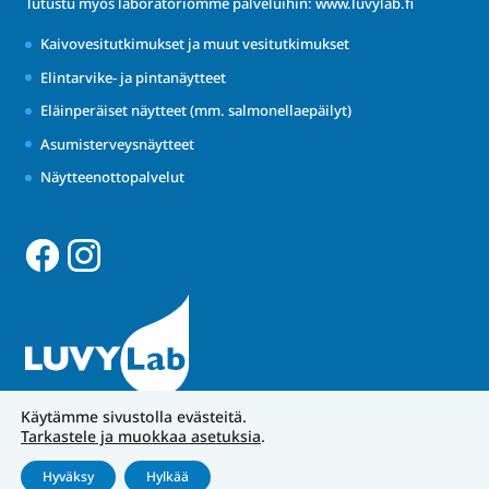
Tutustu myös laboratoriomme palveluihin:
www.luvylab.fi
Kaivovesitutkimukset ja muut vesitutkimukset
Elintarvike- ja pintanäytteet
Eläinperäiset näytteet (mm. salmonellaepäilyt)
Asumisterveysnäytteet
Näytteenottopalvelut
Käytämme sivustolla evästeitä.
Tarkastele ja muokkaa asetuksia
.
Hyväksy
Hylkää
Tietosuojakäytännöt