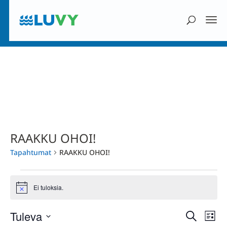
RAAKKU OHOI!
Tapahtumat
RAAKKU OHOI!
Tapahtumat
Ei tuloksia.
Notice
Tapaht
Tap
Tuleva
Etsi
Lista
Vi