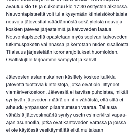
avautuu klo 16 ja sulkeutuu klo 17:30 esitysten alkaessa.
Neuvontapisteeltä voit tulla kysymään kiinteistökohtaisia
neuvoja jätevesilainsäädännöstä sekä yleisiä neuvoja
koskien jätevesijärjestelmiä ja kaivoveden laatua.
Neuvontapisteellä opastetaan myös sopivan kaivoveden
tutkimuspaketin valinnassa ja kerrotaan niiden sisällöistä.
Tilaisuus järjestetään koronarajoitukset huomioiden.
Osallistujille tarjoamme sämpylät ja kahvit.
Jätevesien asianmukainen käsittely koskee kaikkia
jätevettä tuottavia kiinteistöjä, jotka eivät ole liittyneet
viemäriverkostoon. Jätevesiä ei tarvitse puhdistaa, mikäli
syntyvän jäteveden määrä on niin vähäistä, että siitä ei
aiheudu ympäristön pilaantumisen vaaraa. Tällaisia
vähäisiä jätevesimääriä syntyy usein esimerkiksi vapaa-
ajan asunnoilla, jotka ovat kantoveden varassa ja joissa
ei ole käytössä vesikäymälää eikä muitakaan