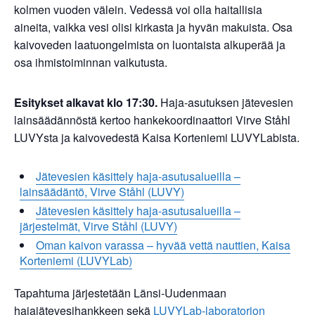
kolmen vuoden välein. Vedessä voi olla haitallisia
aineita, vaikka vesi olisi kirkasta ja hyvän makuista. Osa
kaivoveden laatuongelmista on luontaista alkuperää ja
osa ihmistoiminnan vaikutusta.
Esitykset alkavat klo 17:30.
Haja-asutuksen jätevesien
lainsäädännöstä kertoo hankekoordinaattori Virve Ståhl
LUVYsta ja kaivovedestä Kaisa Korteniemi LUVYLabista.
Jätevesien käsittely haja-asutusalueilla –
lainsäädäntö, Virve Ståhl (LUVY)
Jätevesien käsittely haja-asutusalueilla –
järjestelmät, Virve Ståhl (LUVY)
Oman kaivon varassa – hyvää vettä nauttien, Kaisa
Korteniemi (LUVYLab)
Tapahtuma järjestetään Länsi-Uudenmaan
hajajätevesihankkeen sekä
LUVYLab-laboratorion