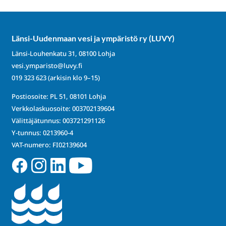
Länsi-Uudenmaan vesi ja ympäristö ry (LUVY)
Länsi-Louhenkatu 31, 08100 Lohja
vesi.ymparisto@luvy.fi
019 323 623
(arkisin klo 9–15)
Postiosoite: PL 51, 08101 Lohja
Verkkolaskuosoite: 003702139604
Välittäjätunnus: 003721291126
Y-tunnus: 0213960-4
VAT-numero: FI02139604