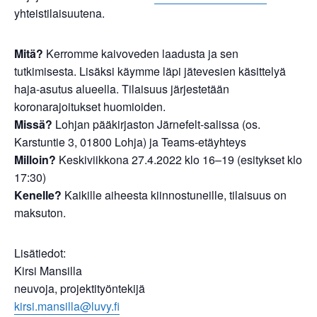
yhteistilaisuutena.
Mitä?
Kerromme kaivoveden laadusta ja sen
tutkimisesta. Lisäksi käymme läpi jätevesien käsittelyä
haja-asutus alueella. Tilaisuus järjestetään
koronarajoitukset huomioiden.
Missä?
Lohjan pääkirjaston Järnefelt-salissa (os.
Karstuntie 3, 01800 Lohja) ja Teams-etäyhteys
Milloin?
Keskiviikkona 27.4.2022 klo 16–19 (esitykset klo
17:30)
Kenelle?
Kaikille aiheesta kiinnostuneille, tilaisuus on
maksuton.
Lisätiedot:
Kirsi Mansilla
neuvoja, projektityöntekijä
kirsi.mansilla@luvy.fi