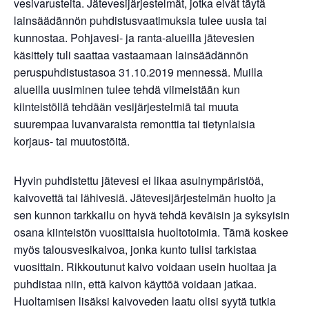
vesivarusteita. Jätevesijärjestelmät, jotka eivät täytä
lainsäädännön puhdistusvaatimuksia tulee uusia tai
kunnostaa. Pohjavesi- ja ranta-alueilla jätevesien
käsittely tuli saattaa vastaamaan lainsäädännön
peruspuhdistustasoa 31.10.2019 mennessä. Muilla
alueilla uusiminen tulee tehdä viimeistään kun
kiinteistöllä tehdään vesijärjestelmiä tai muuta
suurempaa luvanvaraista remonttia tai tietynlaisia
korjaus- tai muutostöitä.
Hyvin puhdistettu jätevesi ei likaa asuinympäristöä,
kaivovettä tai lähivesiä. Jätevesijärjestelmän huolto ja
sen kunnon tarkkailu on hyvä tehdä keväisin ja syksyisin
osana kiinteistön vuosittaisia huoltotoimia. Tämä koskee
myös talousvesikaivoa, jonka kunto tulisi tarkistaa
vuosittain. Rikkoutunut kaivo voidaan usein huoltaa ja
puhdistaa niin, että kaivon käyttöä voidaan jatkaa.
Huoltamisen lisäksi kaivoveden laatu olisi syytä tutkia