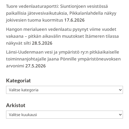
Tuore vedenlaaturaportti: Siuntionjoen vesistössä
paikallisia jätevesivaikutuksia, Pikkalanlahdella näkyy
jokivesien tuoma kuormitus
17.6.2026
Hangon merialueen vedenlaatu pysynyt viime vuodet
vakaana – pitkän aikavälin muutokset Itämeren tilassa
näkyvät silti
28.5.2026
Länsi-Uudenmaan vesi ja ympäristö ry:n pitkäaikaiselle
toiminnanjohtajalle Jaana Pönnille ympäristöneuvoksen
arvonimi
27.5.2026
Kategoriat
Kategoriat
Arkistot
Arkistot