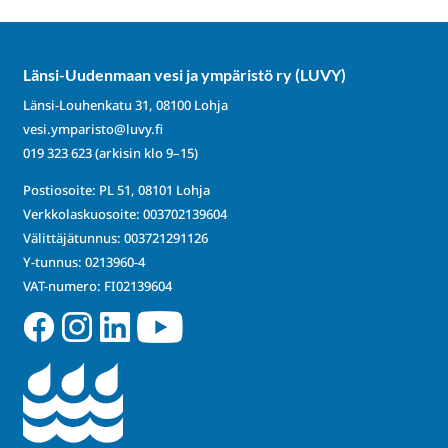
Länsi-Uudenmaan vesi ja ympäristö ry (LUVY)
Länsi-Louhenkatu 31, 08100 Lohja
vesi.ymparisto@luvy.fi
019 323 623
(arkisin klo 9–15)
Postiosoite: PL 51, 08101 Lohja
Verkkolaskuosoite: 003702139604
Välittäjätunnus: 003721291126
Y-tunnus: 0213960-4
VAT-numero: FI02139604