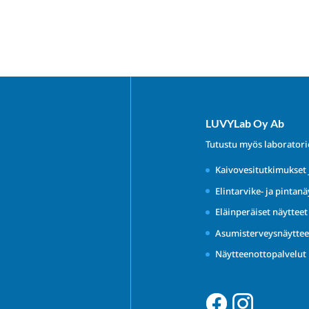
LUVYLab Oy Ab
Tutustu myös laborator
Kaivovesitutkimukset 
Elintarvike- ja pintanä
Eläinperäiset näyttee
Asumisterveysnäyttee
Näytteenottopalvelut