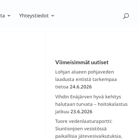
ta
Yhteystiedot
Viimeisimmät uutiset
Lohjan alueen pohjaveden
laadusta entistä tarkempaa
tietoa
24.6.2026
Vihdin Enäjärven hyvä kehitys
halutaan turvata – hoitokalastus
jatkuu
23.6.2026
Tuore vedenlaaturaportti:
Siuntionjoen vesistössä
paikallisia jätevesivaikutuksia,