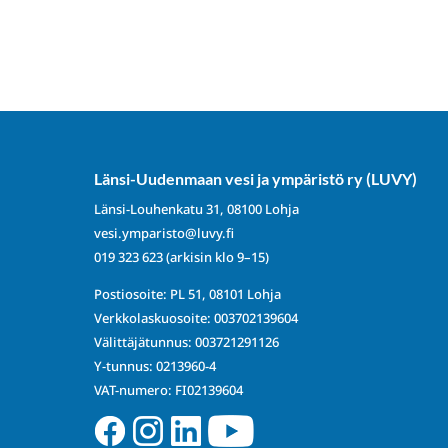
Länsi-Uudenmaan vesi ja ympäristö ry (LUVY)
Länsi-Louhenkatu 31, 08100 Lohja
vesi.ymparisto@luvy.fi
019 323 623
(arkisin klo 9–15)
Postiosoite: PL 51, 08101 Lohja
Verkkolaskuosoite: 003702139604
Välittäjätunnus: 003721291126
Y-tunnus: 0213960-4
VAT-numero: FI02139604