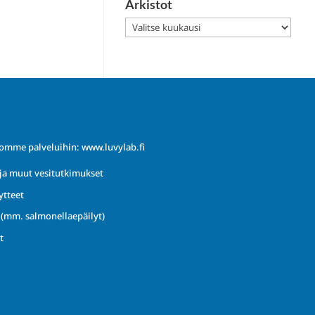
Arkistot
Arkistot
iomme palveluihin:
www.luvylab.fi
ja muut vesitutkimukset
ytteet
t (mm. salmonellaepäilyt)
t