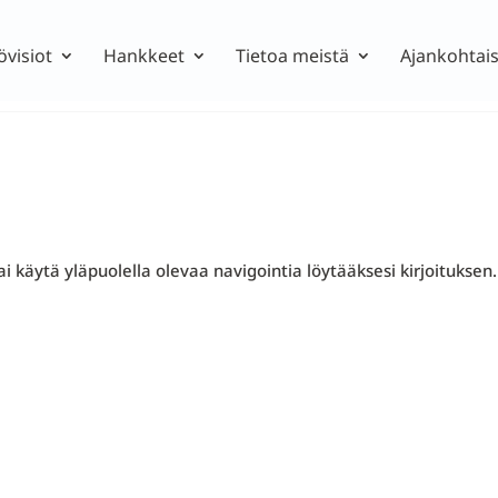
övisiot
Hankkeet
Tietoa meistä
Ajankohtais
i käytä yläpuolella olevaa navigointia löytääksesi kirjoituksen.