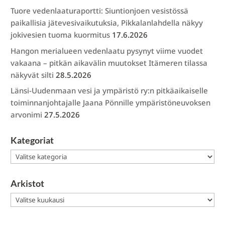
Tuore vedenlaaturaportti: Siuntionjoen vesistössä
paikallisia jätevesivaikutuksia, Pikkalanlahdella näkyy
jokivesien tuoma kuormitus
17.6.2026
Hangon merialueen vedenlaatu pysynyt viime vuodet
vakaana – pitkän aikavälin muutokset Itämeren tilassa
näkyvät silti
28.5.2026
Länsi-Uudenmaan vesi ja ympäristö ry:n pitkäaikaiselle
toiminnanjohtajalle Jaana Pönnille ympäristöneuvoksen
arvonimi
27.5.2026
Kategoriat
Kategoriat
Arkistot
Arkistot