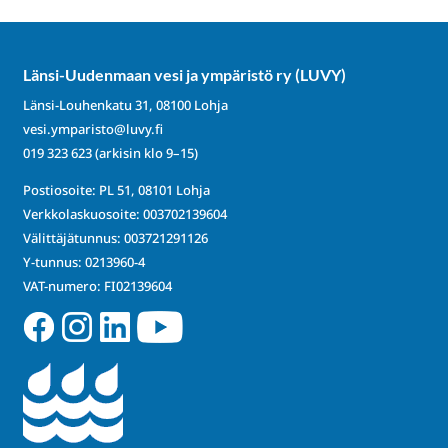
Länsi-Uudenmaan vesi ja ympäristö ry (LUVY)
Länsi-Louhenkatu 31, 08100 Lohja
vesi.ymparisto@luvy.fi
019 323 623
(arkisin klo 9–15)
Postiosoite: PL 51, 08101 Lohja
Verkkolaskuosoite: 003702139604
Välittäjätunnus: 003721291126
Y-tunnus: 0213960-4
VAT-numero: FI02139604