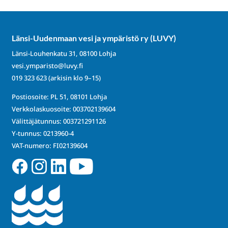
Länsi-Uudenmaan vesi ja ympäristö ry (LUVY)
Länsi-Louhenkatu 31, 08100 Lohja
vesi.ymparisto@luvy.fi
019 323 623
(arkisin klo 9–15)
Postiosoite: PL 51, 08101 Lohja
Verkkolaskuosoite: 003702139604
Välittäjätunnus: 003721291126
Y-tunnus: 0213960-4
VAT-numero: FI02139604