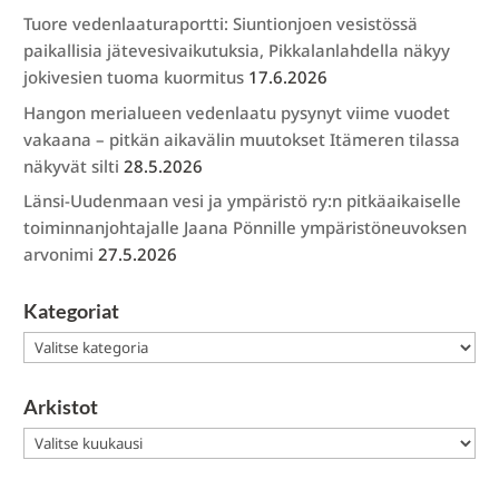
Tuore vedenlaaturaportti: Siuntionjoen vesistössä
paikallisia jätevesivaikutuksia, Pikkalanlahdella näkyy
jokivesien tuoma kuormitus
17.6.2026
Hangon merialueen vedenlaatu pysynyt viime vuodet
vakaana – pitkän aikavälin muutokset Itämeren tilassa
näkyvät silti
28.5.2026
Länsi-Uudenmaan vesi ja ympäristö ry:n pitkäaikaiselle
toiminnanjohtajalle Jaana Pönnille ympäristöneuvoksen
arvonimi
27.5.2026
Kategoriat
Kategoriat
Arkistot
Arkistot