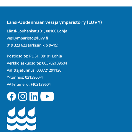
Länsi-Uudenmaan vesi ja ympäristö ry (LUVY)
Länsi-Louhenkatu 31, 08100 Lohja
vesi.ymparisto@luvy.fi
019 323 623
(arkisin klo 9–15)
Postiosoite: PL 51, 08101 Lohja
Verkkolaskuosoite: 003702139604
Välittäjätunnus: 003721291126
Y-tunnus: 0213960-4
VAT-numero: FI02139604