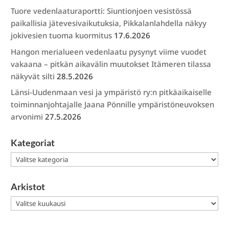
Tuore vedenlaaturaportti: Siuntionjoen vesistössä
paikallisia jätevesivaikutuksia, Pikkalanlahdella näkyy
jokivesien tuoma kuormitus
17.6.2026
Hangon merialueen vedenlaatu pysynyt viime vuodet
vakaana – pitkän aikavälin muutokset Itämeren tilassa
näkyvät silti
28.5.2026
Länsi-Uudenmaan vesi ja ympäristö ry:n pitkäaikaiselle
toiminnanjohtajalle Jaana Pönnille ympäristöneuvoksen
arvonimi
27.5.2026
Kategoriat
Kategoriat
Arkistot
Arkistot