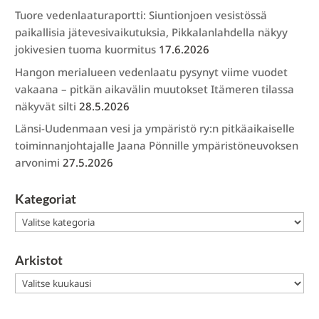
Tuore vedenlaaturaportti: Siuntionjoen vesistössä
paikallisia jätevesivaikutuksia, Pikkalanlahdella näkyy
jokivesien tuoma kuormitus
17.6.2026
Hangon merialueen vedenlaatu pysynyt viime vuodet
vakaana – pitkän aikavälin muutokset Itämeren tilassa
näkyvät silti
28.5.2026
Länsi-Uudenmaan vesi ja ympäristö ry:n pitkäaikaiselle
toiminnanjohtajalle Jaana Pönnille ympäristöneuvoksen
arvonimi
27.5.2026
Kategoriat
Kategoriat
Arkistot
Arkistot