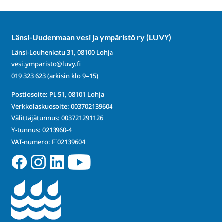
Länsi-Uudenmaan vesi ja ympäristö ry (LUVY)
Länsi-Louhenkatu 31, 08100 Lohja
vesi.ymparisto@luvy.fi
019 323 623
(arkisin klo 9–15)
Postiosoite: PL 51, 08101 Lohja
Verkkolaskuosoite: 003702139604
Välittäjätunnus: 003721291126
Y-tunnus: 0213960-4
VAT-numero: FI02139604