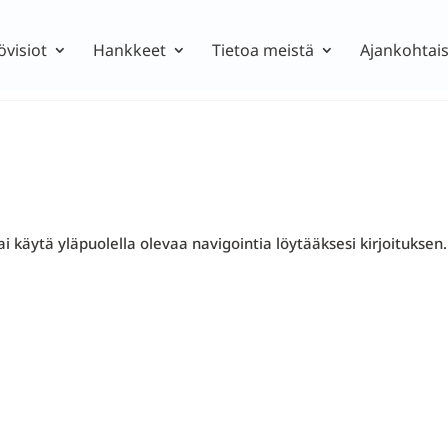
övisiot
Hankkeet
Tietoa meistä
Ajankohtais
i käytä yläpuolella olevaa navigointia löytääksesi kirjoituksen.