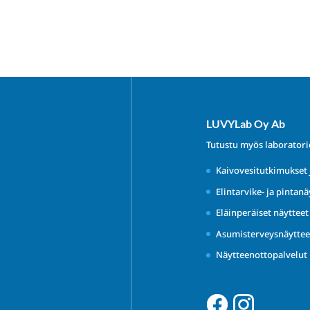
LUVYLab Oy Ab
Tutustu myös laborator
Kaivovesitutkimukset 
Elintarvike- ja pintanä
Eläinperäiset näyttee
Asumisterveysnäyttee
Näytteenottopalvelut