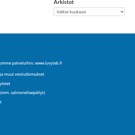
Arkistot
Arkistot
iomme palveluihin:
www.luvylab.fi
ja muut vesitutkimukset
ytteet
t (mm. salmonellaepäilyt)
t