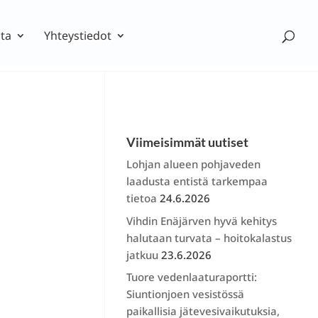
ta
Yhteystiedot
Viimeisimmät uutiset
Lohjan alueen pohjaveden
laadusta entistä tarkempaa
tietoa
24.6.2026
Vihdin Enäjärven hyvä kehitys
halutaan turvata – hoitokalastus
jatkuu
23.6.2026
Tuore vedenlaaturaportti:
Siuntionjoen vesistössä
paikallisia jätevesivaikutuksia,