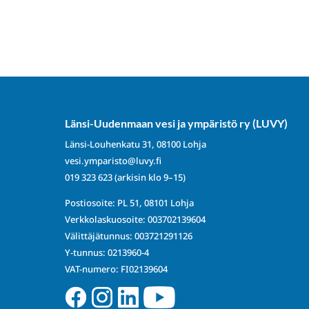
Länsi-Uudenmaan vesi ja ympäristö ry (LUVY)
Länsi-Louhenkatu 31, 08100 Lohja
vesi.ymparisto@luvy.fi
019 323 623
(arkisin klo 9–15)
Postiosoite: PL 51, 08101 Lohja
Verkkolaskuosoite: 003702139604
Välittäjätunnus: 003721291126
Y-tunnus: 0213960-4
VAT-numero: FI02139604