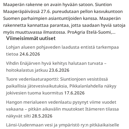
Maaperän rakenne on avain hyvään satoon. Siuntion
Maaperäpäivässä 27.6. pureudutaan pellon kasvukuntoon
Suomen parhaimpien asiantuntijoiden kanssa. Maaperän
rakennetta kannattaa parantaa, jotta saadaan hyviä satoja
myös muuttuvassa ilmastossa. ProAgria Etelä-Suomi,...
Viimeisimmät uutiset
Lohjan alueen pohjaveden laadusta entistä tarkempaa
tietoa
24.6.2026
Vihdin Enäjärven hyvä kehitys halutaan turvata –
hoitokalastus jatkuu
23.6.2026
Tuore vedenlaaturaportti: Siuntionjoen vesistössä
paikallisia jätevesivaikutuksia, Pikkalanlahdella näkyy
jokivesien tuoma kuormitus
17.6.2026
Hangon merialueen vedenlaatu pysynyt viime vuodet
vakaana – pitkän aikavälin muutokset Itämeren tilassa
näkyvät silti
28.5.2026
Länsi-Uudenmaan vesi ja ympäristö ry:n pitkäaikaiselle