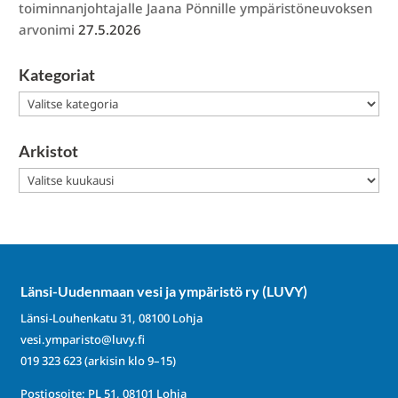
toiminnanjohtajalle Jaana Pönnille ympäristöneuvoksen
arvonimi
27.5.2026
Kategoriat
Kategoriat
Arkistot
Arkistot
Länsi-Uudenmaan vesi ja ympäristö ry (LUVY)
Länsi-Louhenkatu 31, 08100 Lohja
vesi.ymparisto@luvy.fi
019 323 623
(arkisin klo 9–15)
Postiosoite: PL 51, 08101 Lohja