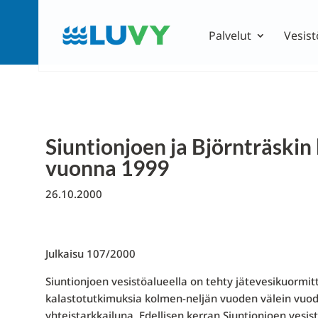
Palvelut
Vesist
Siuntionjoen ja Björnträskin
vuonna 1999
26.10.2000
Julkaisu 107/2000
Siuntionjoen vesistöalueella on tehty jätevesikuormitta
kalastotutkimuksia kolmen-neljän vuoden välein vuode
yhteistarkkailuna. Edellisen kerran Siuntionjoen vesis