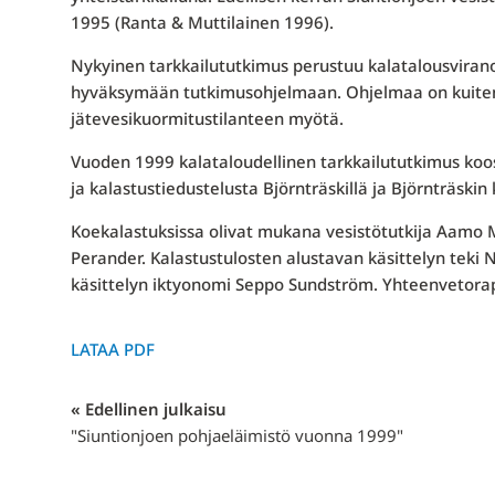
1995 (Ranta & Muttilainen 1996).
Nykyinen tarkkailututkimus perustuu kalatalousvira
hyväksymään tutkimusohjelmaan. Ohjelmaa on kui­tenk
jätevesikuormitusti­lanteen myötä.
Vuoden 1999 kalataloudellinen tarkkailututkimus koos
ja kalastustiedustelusta Björnträskillä ja Björnträs­kin
Koekalastuksissa olivat mukana vesistötutkija Aamo M
Perander. Kalastustulosten alustavan käsittelyn teki 
käsittelyn iktyonomi Seppo Sundström. Yhteenvetorapo
LATAA PDF
« Edellinen julkaisu
"Siuntionjoen pohjaeläimistö vuonna 1999"