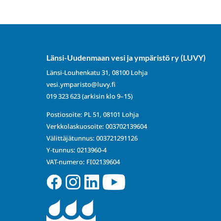
Länsi-Uudenmaan vesi ja ympäristö ry (LUVY)
Länsi-Louhenkatu 31, 08100 Lohja
vesi.ymparisto@luvy.fi
019 323 623
(arkisin klo 9–15)
Postiosoite: PL 51, 08101 Lohja
Verkkolaskuosoite: 003702139604
Välittäjätunnus: 003721291126
Y-tunnus: 0213960-4
VAT-numero: FI02139604