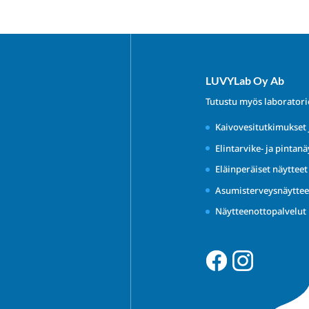
LUVYLab Oy Ab
Tutustu myös laborator
Kaivovesitutkimukset 
Elintarvike- ja pintanä
Eläinperäiset näyttee
Asumisterveysnäyttee
Näytteenottopalvelut