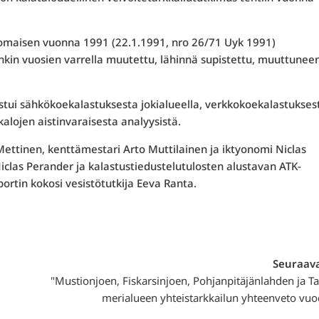
nomaisen vuonna 1991 (22.1.1991, nro 26/71 Uyk 1991)
in vuosien varrella muutettu, lähinnä supistettu, muuttunee
tui sähkökoekalastuksesta jo­kialueella, verkkokoekalastukses
 kalojen aistinvaraisesta analyysistä.
ettinen, kenttämestari Arto Muttilainen ja iktyonomi Niclas
Niclas Perander ja kalastustiedustelutulosten alustavan ATK-
rtin kokosi vesistötutkija Eeva Ranta.
Seuraava
"Mustionjoen, Fiskarsinjoen, Pohjanpitäjänlahden ja 
merialueen yhteistarkkailun yhteenveto vuo