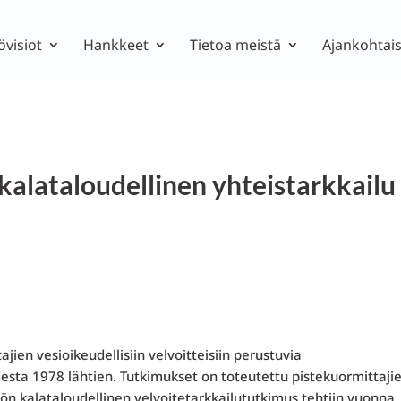
övisiot
Hankkeet
Tietoa meistä
Ajankohtais
 kalataloudellinen yhteistarkkailu
jien vesioikeudellisiin velvoit­teisiin perustuvia
sta 1978 läh­tien. Tutkimukset on toteutettu pistekuormittaji
tön kalataloudellinen velvoitetarkkailututkimus tehtiin vuonna