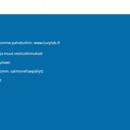
iomme palveluihin:
www.luvylab.fi
ja muut vesitutkimukset
ytteet
t (mm. salmonellaepäilyt)
t