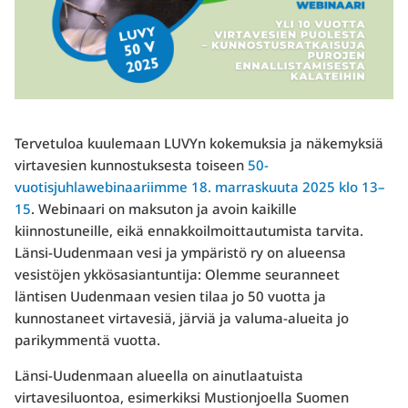
Tervetuloa kuulemaan LUVYn kokemuksia ja näkemyksiä
virtavesien kunnostuksesta toiseen
50-
vuotisjuhlawebinaariimme 18. marraskuuta 2025 klo 13–
15
. Webinaari on maksuton ja avoin kaikille
kiinnostuneille, eikä ennakkoilmoittautumista tarvita.
Länsi-Uudenmaan vesi ja ympäristö ry on alueensa
vesistöjen ykkösasiantuntija: Olemme seuranneet
läntisen Uudenmaan vesien tilaa jo 50 vuotta ja
kunnostaneet virtavesiä, järviä ja valuma-alueita jo
parikymmentä vuotta.
Länsi-Uudenmaan alueella on ainutlaatuista
virtavesiluontoa, esimerkiksi Mustionjoella Suomen