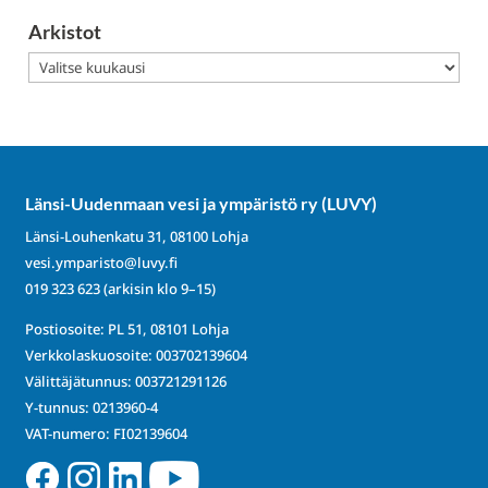
Arkistot
Arkistot
Länsi-Uudenmaan vesi ja ympäristö ry (LUVY)
Länsi-Louhenkatu 31, 08100 Lohja
vesi.ymparisto@luvy.fi
019 323 623
(arkisin klo 9–15)
Postiosoite: PL 51, 08101 Lohja
Verkkolaskuosoite: 003702139604
Välittäjätunnus: 003721291126
Y-tunnus: 0213960-4
VAT-numero: FI02139604