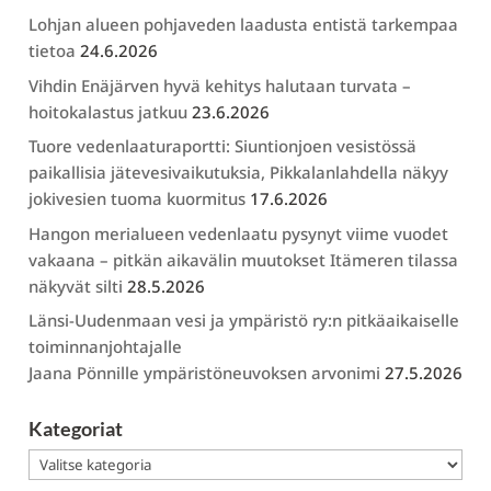
Lohjan alueen pohjaveden laadusta entistä tarkempaa
tietoa
24.6.2026
Vihdin Enäjärven hyvä kehitys halutaan turvata –
hoitokalastus jatkuu
23.6.2026
Tuore vedenlaaturaportti: Siuntionjoen vesistössä
paikallisia jätevesivaikutuksia, Pikkalanlahdella näkyy
jokivesien tuoma kuormitus
17.6.2026
Hangon merialueen vedenlaatu pysynyt viime vuodet
vakaana – pitkän aikavälin muutokset Itämeren tilassa
näkyvät silti
28.5.2026
Länsi-Uudenmaan vesi ja ympäristö ry:n pitkäaikaiselle
toiminnanjohtajalle
Jaana Pönnille ympäristöneuvoksen arvonimi
27.5.2026
Kategoriat
Kategoriat