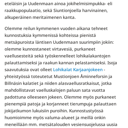
eteläisin ja Uudenmaan ainoa jokihelmisimpukka- eli
raakkupopulaatio, sekä Siuntionjoella harvinainen,
alkuperäinen meritaimenen kanta.
Olemme reilun kymmenen vuoden aikana tehneet
kunnostuksia kymmenissä kohteissa pienistä
metsäpuroista läntisen Uudenmaan suurimpiin jokiin:
olemme kunnostaneet virtavesiä, purkaneet
vaellusesteitä sekä työskennelleet lohikalakantojen
palauttamiseksi ja raakun kannan pelastamiseksi. Isoja
saavutuksia ovat olleet
Lohikalat Karjaanjokeen
-
yhteistyössä toteutetut Mustionjoen Åminneforsin ja
Billnäsin kalatiet ja niiden alasvaellusratkaisut, jotka
mahdollistavat vaelluskalojen paluun sata vuotta
padottuna olleeseen jokeen. Olemme myös purkaneet
pienempiä patoja ja korjanneet tierumpuja palauttaen
jokijatkumon lukuisiin puroihin. Kunnostustyössä
huomioimme myös valuma-alueet ja meillä onkin
meneillään mm. metsätalouden vesiensuojelussa uusia