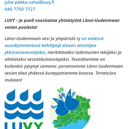
juha-pekka.vaha@luvy.fi
040 7750 7727
LUVY – jo puoli vuosisataa yhteistyötä Länsi-Uudenmaan
vesien puolesta!
Länsi-Uudenmaan vesi ja ympäristö ry
on viidessä
vuosikymmenessä kehittynyt alueen vesistöjen
ykkösasiantuntijaksi
, merkittäväksi tutkimusten tekijäksi ja
aktiiviseksi vesistökunnostajaksi. Tavoitteemme on
kuitenkin pysynyt samana: parannamme Länsi-Uudenmaan
vesien tilaa yhdessä kumppaniemme kanssa. Tervetuloa
mukaan!