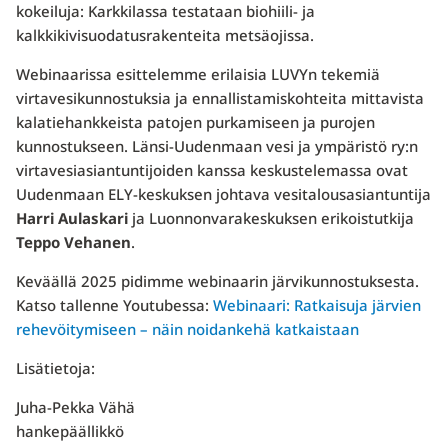
kokeiluja: Karkkilassa testataan biohiili- ja
kalkkikivisuodatusrakenteita metsäojissa.
Webinaarissa esittelemme erilaisia LUVYn tekemiä
virtavesikunnostuksia ja ennallistamiskohteita mittavista
kalatiehankkeista patojen purkamiseen ja purojen
kunnostukseen. Länsi-Uudenmaan vesi ja ympäristö ry:n
virtavesiasiantuntijoiden kanssa keskustelemassa ovat
Uudenmaan ELY-keskuksen johtava vesitalousasiantuntija
Harri Aulaskari
ja Luonnonvarakeskuksen erikoistutkija
Teppo Vehanen
.
Keväällä 2025 pidimme webinaarin järvikunnostuksesta.
Katso tallenne Youtubessa:
Webinaari: Ratkaisuja järvien
rehevöitymiseen – näin noidankehä katkaistaan
Lisätietoja:
Juha-Pekka Vähä
hankepäällikkö