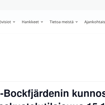
övisiot
Hankkeet
Tietoa meistä
Ajankohtais
-Bockfjärdenin kunnos