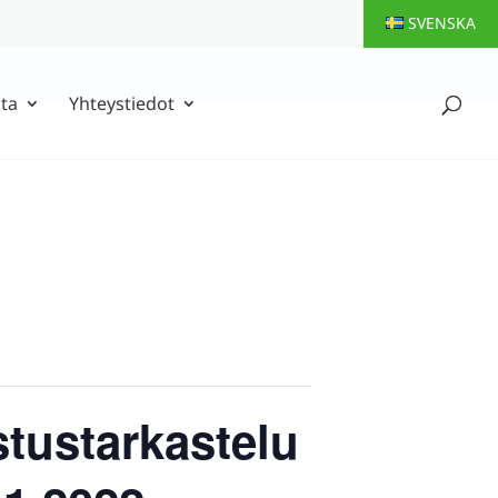
SVENSKA
ta
Yhteystiedot
tustarkastelu