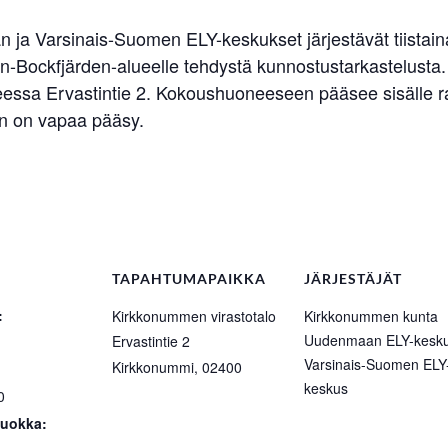
ja Varsinais-Suomen ELY-keskukset järjestävät tiistaina 
n-Bockfjärden-alueelle tehdystä kunnostustarkastelusta. 
teessa Ervastintie 2. Kokoushuoneeseen pääsee sisälle
en on vapaa pääsy.
TAPAHTUMAPAIKKA
JÄRJESTÄJÄT
:
Kirkkonummen virastotalo
Kirkkonummen kunta
Uudenmaan ELY-kesk
Ervastintie 2
Varsinais-Suomen ELY
Kirkkonummi
,
02400
keskus
0
uokka: