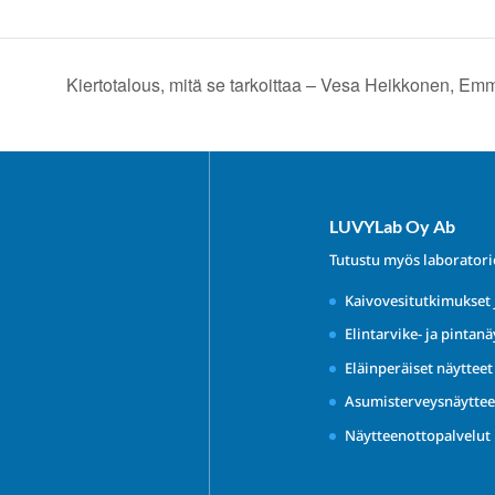
Kiertotalous, mitä se tarkoittaa – Vesa Heikkonen, E
LUVYLab Oy Ab
Tutustu myös laborator
Kaivovesitutkimukset 
Elintarvike- ja pintanä
Eläinperäiset näyttee
Asumisterveysnäyttee
Näytteenottopalvelut