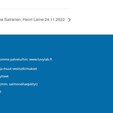
mma Sairanen, Henri Laine 24.11.2022
iomme palveluihin:
www.luvylab.fi
ja muut vesitutkimukset
ytteet
t (mm. salmonellaepäilyt)
t