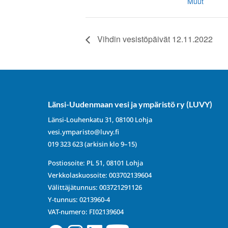
Muut
Vihdin vesistöpäivät 12.11.2022
Länsi-Uudenmaan vesi ja ympäristö ry (LUVY)
Länsi-Louhenkatu 31, 08100 Lohja
vesi.ymparisto@luvy.fi
019 323 623
(arkisin klo 9–15)
Postiosoite: PL 51, 08101 Lohja
Verkkolaskuosoite: 003702139604
Välittäjätunnus: 003721291126
Y-tunnus: 0213960-4
VAT-numero: FI02139604