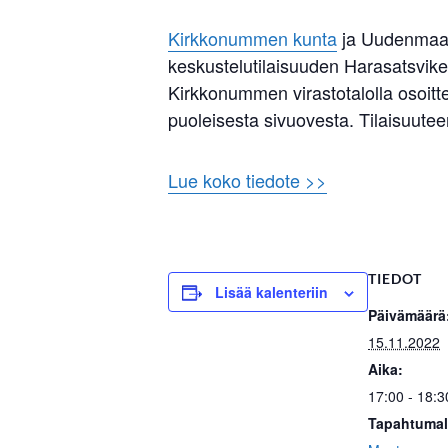
Kirkkonummen kunta
ja Uudenmaan 
keskustelutilaisuuden Harasatsvike
Kirkkonummen virastotalolla osoit
puoleisesta sivuovesta. Tilaisuute
Lue koko tiedote >>
TIEDOT
Lisää kalenteriin
Päivämäärä
15.11.2022
Aika:
17:00 - 18:3
Tapahtumal