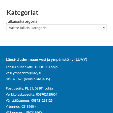
Kategoriat
Julkaisukategoria
Länsi-Uudenmaan vesi ja ympäristö ry (LUVY)
Länsi-Louhenkatu 31, 08100 Lohja
vesi.ymparisto@luvy.fi
019 323 623
(arkisin klo 9–15)
Postiosoite: PL 51, 08101 Lohja
Verkkolaskuosoite: 003702139604
Välittäjätunnus: 003721291126
Y-tunnus: 0213960-4
VAT-numero: FI02139604