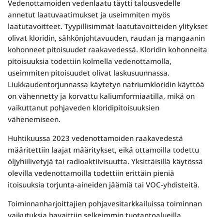
Vedenottamoiden vedenlaatu täytti talousvedelle
annetut laatuvaatimukset ja useimmiten myös
laatutavoitteet. Tyypillisimmät laatutavoitteiden ylitykset
olivat kloridin, sähkönjohtavuuden, raudan ja mangaanin
kohonneet pitoisuudet raakavedessä. Kloridin kohonneita
pitoisuuksia todettiin kolmella vedenottamolla,
useimmiten pitoisuudet olivat laskusuunnassa.
Liukkaudentorjunnassa käytetyn natriumkloridin käyttöä
on vähennetty ja korvattu kaliumformiaatilla, mikä on
vaikuttanut pohjaveden kloridipitoisuuksien
vähenemiseen.
Huhtikuussa 2023 vedenottamoiden raakavedestä
määritettiin laajat määritykset, eikä ottamoilla todettu
öljyhiilivetyjä tai radioaktiivisuutta. Yksittäisillä käytössä
olevilla vedenottamoilla todettiin erittäin pieniä
itoisuuksia torjunta-aineiden jäämiä tai VOC-yhdisteitä.
Toiminnanharjoittajien pohjavesitarkkailuissa toiminnan
vaikutuksia havaittiin selkeimmin tuotantoalueilla