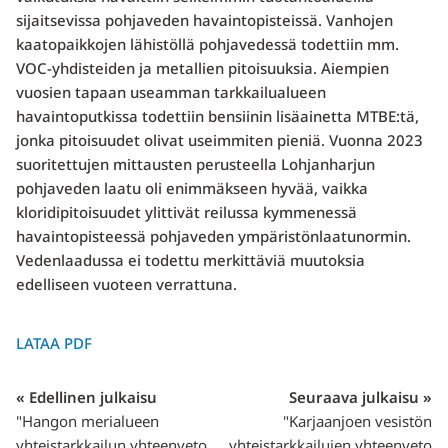
sijaitsevissa pohjaveden havaintopisteissä. Vanhojen
kaatopaikkojen lähistöllä pohjavedessä todettiin mm.
VOC-yhdisteiden ja metallien pitoisuuksia. Aiempien
vuosien tapaan useamman tarkkailualueen
havaintoputkissa todettiin bensiinin lisäainetta MTBE:tä,
jonka pitoisuudet olivat useimmiten pieniä. Vuonna 2023
suoritettujen mittausten perusteella Lohjanharjun
pohjaveden laatu oli enimmäkseen hyvää, vaikka
kloridipitoisuudet ylittivät reilussa kymmenessä
havaintopisteessä pohjaveden ympäristönlaatunormin.
Vedenlaadussa ei todettu merkittäviä muutoksia
edelliseen vuoteen verrattuna.
LATAA PDF
« Edellinen julkaisu
Seuraava julkaisu »
"Hangon merialueen
"Karjaanjoen vesistön
yhteistarkkailun yhteenveto
yhteistarkkailujen yhteenveto