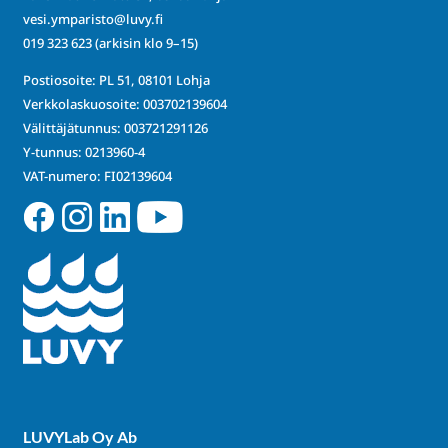
vesi.ymparisto@luvy.fi
019 323 623
(arkisin klo 9–15)
Postiosoite: PL 51, 08101 Lohja
Verkkolaskuosoite: 003702139604
Välittäjätunnus: 003721291126
Y-tunnus: 0213960-4
VAT-numero: FI02139604
LUVYLab Oy Ab