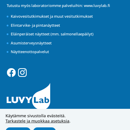
Tutustu myös laboratoriomme palveluihin:
www.luvylab.fi
Kaivovesitutkimukset ja muut vesitutkimukset
Elintarvike- ja pintanäytteet
Eläinperäiset näytteet (mm. salmonellaepäilyt)
Asumisterveysnäytteet
Näytteenottopalvelut
Käytämme sivustolla evästeitä.
Tarkastele ja muokkaa asetuksia
.