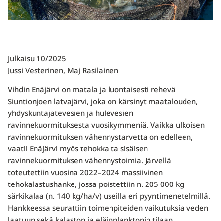
Julkaisu 10/2025
Jussi Vesterinen, Maj Rasilainen
Vihdin Enäjärvi on matala ja luontaisesti rehevä
Siuntionjoen latvajärvi, joka on kärsinyt maatalouden,
yhdyskuntajätevesien ja hulevesien
ravinnekuormituksesta vuosikymmeniä. Vaikka ulkoisen
ravinnekuormituksen vähennystarvetta on edelleen,
vaatii Enäjärvi myös tehokkaita sisäisen
ravinnekuormituksen vähennystoimia. Järvellä
toteutettiin vuosina 2022–2024 massiivinen
tehokalastushanke, jossa poistettiin n. 205 000 kg
särkikalaa (n. 140 kg/ha/v) useilla eri pyyntimenetelmillä.
Hankkeessa seurattiin toimenpiteiden vaikutuksia veden
laatuun sekä kalaston ja eläinplanktonin tilaan.