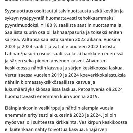
Syysnuottaus osoittautui talvinuottausta sekä kevään ja
syksyn rysäpyyntiä huomattavasti tehokkaammaksi
pyyntimuodoksi. Yli 80 % saaliista saatiin nuottaamalla.
Saaliista suurin osa oli lahnaa/pasuria ja toiseksi eniten
särkeä. Valtaosa saaliista saatiin 2022 aikana. Vuosina
2023 ja 2024 saaliit jäivät alle puoleen 2022 tasosta.
Lahnan/pasurin osuus saaliissa laski hankkeen edetessä
ja särjen sekä pienen ahvenen kasvoi. Ahventen
keskikoossa nähtiin kasvua ja särjen keskikoossa laskua.
Vertailtaessa vuosien 2019 ja 2024 koeverkkokalastuksia
nähtiin biomassayksikkösaaliissa kasvua ja
lukumääräyksikkösaaliissa laskua. Petoahvenia oli 2024
huomattavasti enemmän kuin vuonna 2019.
Eläinplanktonin vesikirppuja nähtiin aiempia vuosia
enemmän erityisesti alkukesinä 2023 ja 2024, jolloin
myös vesi oli suhteessa kirkkainta. Vesikirpun keskikoossa
ei kuitenkaan nähty toivottua kasvua. Enäjärven