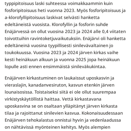
typpipitoisuus laski suhteessa voimakkaammin kuin
fosforipitoisuus heti vuonna 2023. Myös fosforipitoisuus ja
a-klorofyllipitoisuus laskivat selvästi hanketta
edeltäneistä vuosista. Klorofyllin ja fosforin suhde
Enäjärvessä on ollut vuosina 2023 ja 2024 alle 0,4 viitaten
toivottuihin ravintoketjuvaikutuksiin. Enäjärvi oli hanketta
edeltäneinä vuosina tyypillisesti sinilevävaltainen jo
toukokuussa. Vuosina 2023 ja 2024 järven kirkas vaihe
kesti heinäkuun alkuun ja vuonna 2025 jopa heinäkuun
lopulle asti ennen ensimmäistä sinileväkukintaa.
Enäjärven kirkastuminen on laukaissut uposkasvin ja
vieraslajin, kanadanvesiruton, kasvun etenkin järven
lounaisosissa. Toistaiseksi siitä ei ole ollut suurempaa
virkistyskäytöllistä haittaa. Vettä kirkastavana
uposkasvina se on osaltaan ylläpitänyt järven kirkasta
tilaa ja rajoittanut sinilevien kasvua. Kokonaisuudessaan
Enäjärven tehokalastus onnistui hyvin ja vedenlaadussa
on nähtävissä myönteinen kehitys. Myös alempien