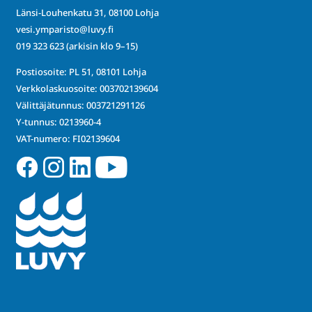
Länsi-Louhenkatu 31, 08100 Lohja
vesi.ymparisto@luvy.fi
019 323 623
(arkisin klo 9–15)
Postiosoite: PL 51, 08101 Lohja
Verkkolaskuosoite: 003702139604
Välittäjätunnus: 003721291126
Y-tunnus: 0213960-4
VAT-numero: FI02139604