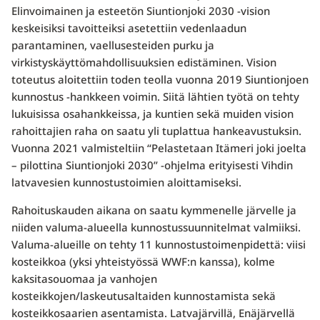
Elinvoimainen ja esteetön Siuntionjoki 2030 -vision
keskeisiksi tavoitteiksi asetettiin vedenlaadun
parantaminen, vaellusesteiden purku ja
virkistyskäyttömahdollisuuksien edistäminen. Vision
toteutus aloitettiin toden teolla vuonna 2019 Siuntionjoen
kunnostus -hankkeen voimin. Siitä lähtien työtä on tehty
lukuisissa osahankkeissa, ja kuntien sekä muiden vision
rahoittajien raha on saatu yli tuplattua hankeavustuksin.
Vuonna 2021 valmisteltiin “Pelastetaan Itämeri joki joelta
– pilottina Siuntionjoki 2030” -ohjelma erityisesti Vihdin
latvavesien kunnostustoimien aloittamiseksi.
Rahoituskauden aikana on saatu kymmenelle järvelle ja
niiden valuma-alueella kunnostussuunnitelmat valmiiksi.
Valuma-alueille on tehty 11 kunnostustoimenpidettä: viisi
kosteikkoa (yksi yhteistyössä WWF:n kanssa), kolme
kaksitasouomaa ja vanhojen
kosteikkojen/laskeutusaltaiden kunnostamista sekä
kosteikkosaarien asentamista. Latvajärvillä, Enäjärvellä