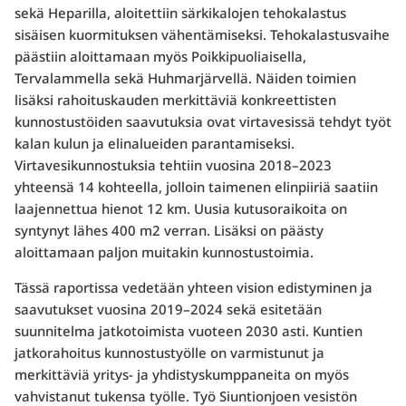
sekä Heparilla, aloitettiin särkikalojen tehokalastus
sisäisen kuormituksen vähentämiseksi. Tehokalastusvaihe
päästiin aloittamaan myös Poikkipuoliaisella,
Tervalammella sekä Huhmarjärvellä. Näiden toimien
lisäksi rahoituskauden merkittäviä konkreettisten
kunnostustöiden saavutuksia ovat virtavesissä tehdyt työt
kalan kulun ja elinalueiden parantamiseksi.
Virtavesikunnostuksia tehtiin vuosina 2018–2023
yhteensä 14 kohteella, jolloin taimenen elinpiiriä saatiin
laajennettua hienot 12 km. Uusia kutusoraikoita on
syntynyt lähes 400 m2 verran. Lisäksi on päästy
aloittamaan paljon muitakin kunnostustoimia.
Tässä raportissa vedetään yhteen vision edistyminen ja
saavutukset vuosina 2019–2024 sekä esitetään
suunnitelma jatkotoimista vuoteen 2030 asti. Kuntien
jatkorahoitus kunnostustyölle on varmistunut ja
merkittäviä yritys- ja yhdistyskumppaneita on myös
vahvistanut tukensa työlle. Työ Siuntionjoen vesistön