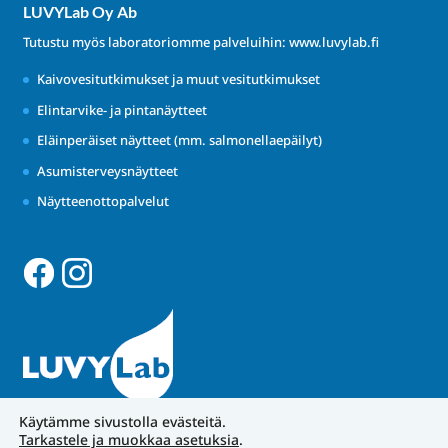
LUVYLab Oy Ab
Tutustu myös laboratoriomme palveluihin:
www.luvylab.fi
Kaivovesitutkimukset ja muut vesitutkimukset
Elintarvike- ja pintanäytteet
Eläinperäiset näytteet (mm. salmonellaepäilyt)
Asumisterveysnäytteet
Näytteenottopalvelut
Käytämme sivustolla evästeitä.
Tarkastele ja muokkaa asetuksia
.