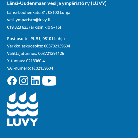
Länsi-Uudenmaan vesi ja ympäristö ry (LUVY)
Länsi-Louhenkatu 31, 08100 Lohja
vesi.ymparisto@luvy.fi
019 323 623
(arkisin klo 9–15)
Postiosoite: PL 51, 08101 Lohja
Verkkolaskuosoite: 003702139604
Välittäjätunnus: 003721291126
Y-tunnus: 0213960-4
VAT-numero: FI02139604