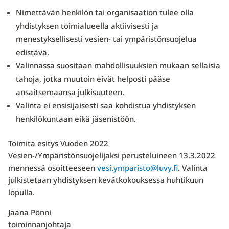
Nimettävän henkilön tai organisaation tulee olla
yhdistyksen toimialueella aktiivisesti ja
menestyksellisesti vesien- tai ympäristönsuojelua
edistävä.
Valinnassa suositaan mahdollisuuksien mukaan sellaisia
tahoja, jotka muutoin eivät helposti pääse
ansaitsemaansa julkisuuteen.
Valinta ei ensisijaisesti saa kohdistua yhdistyksen
henkilökuntaan eikä jäsenistöön.
Toimita esitys Vuoden 2022
Vesien-/Ympäristönsuojelijaksi perusteluineen 13.3.2022
mennessä osoitteeseen
vesi.ymparisto@luvy.fi
. Valinta
julkistetaan yhdistyksen kevätkokouksessa huhtikuun
lopulla.
Jaana Pönni
toiminnanjohtaja