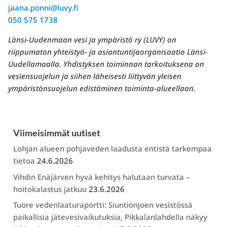
jaana.ponni@luvy.fi
050 575 1738
Länsi-Uudenmaan vesi ja ympäristö ry (LUVY) on
riippumaton yhteistyö- ja asiantuntijaorganisaatio Länsi-
Uudellamaalla. Yhdistyksen toiminnan tarkoituksena on
vesiensuojelun ja siihen läheisesti liittyvän yleisen
ympäristönsuojelun edistäminen toiminta-alueellaan.
Viimeisimmät uutiset
Lohjan alueen pohjaveden laadusta entistä tarkempaa
tietoa
24.6.2026
Vihdin Enäjärven hyvä kehitys halutaan turvata –
hoitokalastus jatkuu
23.6.2026
Tuore vedenlaaturaportti: Siuntionjoen vesistössä
paikallisia jätevesivaikutuksia, Pikkalanlahdella näkyy