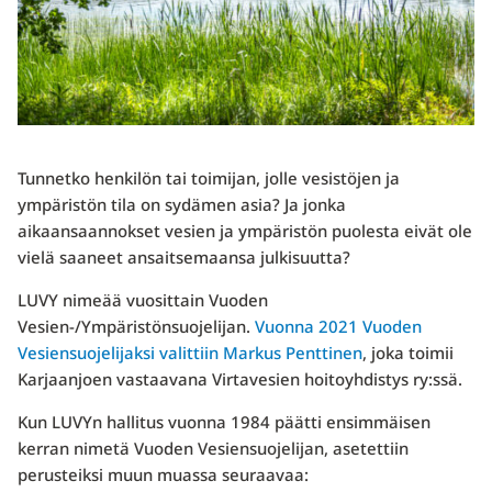
Tunnetko henkilön tai toimijan, jolle vesistöjen ja
ympäristön tila on sydämen asia? Ja jonka
aikaansaannokset vesien ja ympäristön puolesta eivät ole
vielä saaneet ansaitsemaansa julkisuutta?
LUVY nimeää vuosittain Vuoden
Vesien-/Ympäristönsuojelijan.
Vuonna 2021 Vuoden
Vesiensuojelijaksi valittiin Markus Penttinen
, joka toimii
Karjaanjoen vastaavana Virtavesien hoitoyhdistys ry:ssä.
Kun LUVYn hallitus vuonna 1984 päätti ensimmäisen
kerran nimetä Vuoden Vesiensuojelijan, asetettiin
perusteiksi muun muassa seuraavaa: