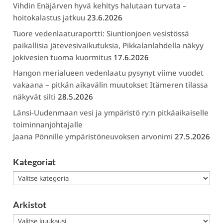
Vihdin Enäjärven hyvä kehitys halutaan turvata –
hoitokalastus jatkuu
23.6.2026
Tuore vedenlaaturaportti: Siuntionjoen vesistössä
paikallisia jätevesivaikutuksia, Pikkalanlahdella näkyy
jokivesien tuoma kuormitus
17.6.2026
Hangon merialueen vedenlaatu pysynyt viime vuodet
vakaana – pitkän aikavälin muutokset Itämeren tilassa
näkyvät silti
28.5.2026
Länsi-Uudenmaan vesi ja ympäristö ry:n pitkäaikaiselle
toiminnanjohtajalle
Jaana Pönnille ympäristöneuvoksen arvonimi
27.5.2026
Kategoriat
Kategoriat
Arkistot
Arkistot