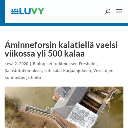
Åminneforsin kalatiellä vaelsi
viikossa yli 500 kalaa
kesä 2, 2020
|
Biologiset tutkimukset
,
Freshabit
,
Kalastotutkimukset
,
Lohikalat Karjaanjokeen
,
Vesistöjen
kunnostus ja hoito