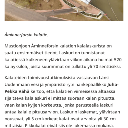
Åminnerforsin kalatie.
Mustionjoen Åminneforsin kalatien kalalaskurista on
saatu ensimmäiset tiedot. Laskuri on tunnistanut
kalatiessä kulkeneen ylävirtaan viikon aikana huimat 520
kalayksilöä, joista suurimmat on tulkittu yli 70 senttisiksi.
Kalateiden toimivuustutkimuksista vastaavan Länsi-
Uudenmaan vesi ja ympäristö ry:n hankepäällikkö
Juha-
Pekka Vähä
kertoo, että kalatien viimeisessä altaassa
sijaitseva kalalaskuri ei mittaa suoraan kalan pituutta,
vaan kalan kyljen korkeutta, jonka perusteella laskuri
antaa kalalle pituusarvion. Laskurin laskemat, ylävirtaan
nousevat, yli 5 cm korkeat kalat ovat arviolta yli 30 cm
mittaisia. Pikkukalat eivät siis ole lukemassa mukana.