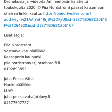
Dronekuvia ja -videoita Åminneforsin kalatieltä
toukokuulta 2020 (© Piia Nordström) pääset katsomaan
oheisen linkin kautta:
https://onedrive.live.com/?
authkey=%21AAiYnt4RrjB%2DFyU&id=3E871ED6BC30E1C
F%21264920&cid=3E871ED6BC30E1CF
Lisätietoja:
Piia Nordström
Vastaava katupäällikkö
Raaseporin kaupunki
piia.nordstrom(at)lraseborg.fi.fi
0192893852
Juha-Pekka Vähä
Hankepäällikkö
LUVY
juha-pekka.vaha(at)luvy.fi
04577507727