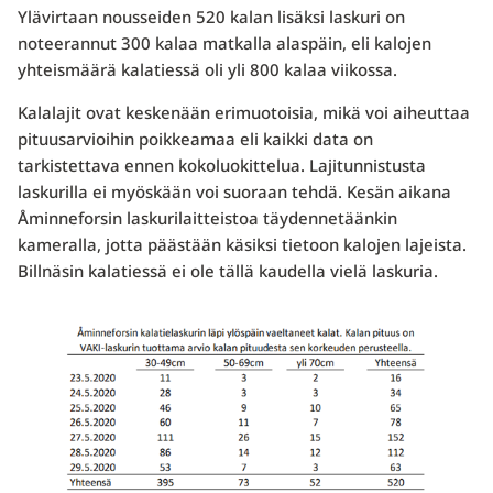
Ylävirtaan nousseiden 520 kalan lisäksi laskuri on
noteerannut 300 kalaa matkalla alaspäin, eli kalojen
yhteismäärä kalatiessä oli yli 800 kalaa viikossa.
Kalalajit ovat keskenään erimuotoisia, mikä voi aiheuttaa
pituusarvioihin poikkeamaa eli kaikki data on
tarkistettava ennen kokoluokittelua. Lajitunnistusta
laskurilla ei myöskään voi suoraan tehdä. Kesän aikana
Åminneforsin laskurilaitteistoa täydennetäänkin
kameralla, jotta päästään käsiksi tietoon kalojen lajeista.
Billnäsin kalatiessä ei ole tällä kaudella vielä laskuria.