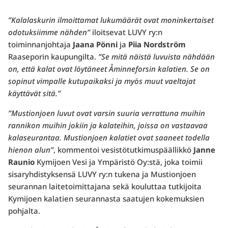
”Kalalaskurin ilmoittamat lukumäärät ovat moninkertaiset
odotuksiimme nähden”
iloitsevat LUVY ry:n
toiminnanjohtaja
Jaana Pönni
ja
Piia Nordström
Raaseporin kaupungilta.
”Se mitä näistä luvuista nähdään
on, että kalat ovat löytäneet Åminneforsin kalatien. Se on
sopinut vimpalle kutupaikaksi ja myös muut vaeltajat
käyttävät sitä.”
”Mustionjoen luvut ovat varsin suuria verrattuna muihin
rannikon muihin jokiin ja kalateihin, joissa on vastaavaa
kalaseurantaa. Mustionjoen kalatiet ovat saaneet todella
hienon alun”
, kommentoi vesistötutkimuspäällikkö
Janne
Raunio
Kymijoen Vesi ja Ympäristö Oy:stä, joka toimii
sisaryhdistyksensä LUVY ry:n tukena ja Mustionjoen
seurannan laitetoimittajana sekä kouluttaa tutkijoita
Kymijoen kalatien seurannasta saatujen kokemuksien
pohjalta.