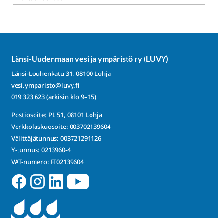
Länsi-Uudenmaan vesi ja ympäristö ry (LUVY)
Länsi-Louhenkatu 31, 08100 Lohja
vesi.ymparisto@luvy.fi
019 323 623
(arkisin klo 9–15)
Postiosoite: PL 51, 08101 Lohja
Verkkolaskuosoite: 003702139604
Välittäjätunnus: 003721291126
Y-tunnus: 0213960-4
VAT-numero: FI02139604