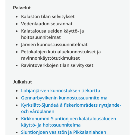
Palvelut
Kalaston tilan selvitykset
Vedenlaadun seurannat
Kalatalousalueiden käyttö- ja
hoitosuunnitelmat
Järvien kunnostussuunnitelmat
Petokalojen kutualuekunnostukset ja
ravinnonkäyttötutkimukset
Ravintoverkkojen tilan selvitykset
Julkaisut
Lohjanjärven kunnostuksen tiekartta
Gennarbyvikenin kunnostussuunnitelma
Kyrkslätt-Sjundeå å fiskeriområdets nyttjande-
och vårdplanen
Kirkkonummi-Siuntionjoen kalatalousalueen
käyttö- ja hoitosuunnitelma
Siuntionjoen vesistön ja Pikkalanlahden