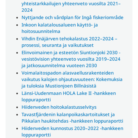
yhteistarkkailujen yhteenveto vuosilta 2021–
2024
Nyttjande och vårdplan för Ingå fiskeriområde
Inkoon kalatalousalueen käyttö- ja
hoitosuunnitelma
Vihdin Enäjärven tehokalastus 2022–2024 –
prosessi, seuranta ja vaikutukset
Elinvoimainen ja esteetön Siuntionjoki 2030 -
vesistövision yhteenveto vuosilta 2019–2024
ja jatkosuunnitelma vuoteen 2030
Voimalaitospadon alasvaellusrakenteiden
vaikutus kalojen ohjautuvuuteen: Kokemuksia
ja tuloksia Mustionjoen Billnäsistä
Länsi-Uudenmaan HOLA Lake II -hankkeen
loppuraportti
Hiidenveden hoitokalastusselvitys
Tavastfjärdenin kalanpoikaskartoitukset ja
Pikkalan haukitehdas -hankkeen loppuraportti
Hiidenveden kunnostus 2020–2022 -hankkeen
loppuraportti