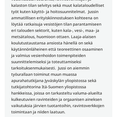
kalaston tilan selvitys sekä muut kalataloudelliset
työt kuten käyttö- ja hoitosuunnitelmat. Jussin
ammatillisen erityiskiinnostuksen kohteena on
löytää ratkaisuja vesistöjen tilan parantamiseen
eri talouden sektorit, kuten kala-, vesi-, maa- ja
metsätalous, huomioon ottaen. Laaja-alaisen
koulutustaustansa ansiosta hänellä on sekä
käytännönläheinen että teoreettinen osaaminen
ja valmius vesienhoidon toimenpiteiden
suunnittelemiseksi ja toteuttamiseksi
tarkoituksenmukaisesti. Jussi on aiemmin
työurallaan toiminut muun muassa
apurahatutkijana Jyväskylän yliopistossa sekä
tutkijatohtorina Itä-Suomen yliopistossa
hankkeissa, joissa on tarkasteltu valuma-alueilta
kulkeutuvien ravinteiden ja orgaanisen aineksen
vaikutuksia järvien tuotantoihin, ravintoverkkojen
toimintaan ja niiden laatuun.