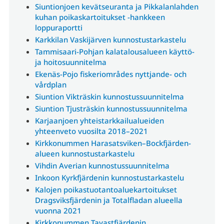
Siuntionjoen kevätseuranta ja Pikkalanlahden
kuhan poikaskartoitukset -hankkeen
loppuraportti
Karkkilan Vaskijärven kunnostustarkastelu
Tammisaari-Pohjan kalatalousalueen käyttö-
ja hoitosuunnitelma
Ekenäs-Pojo fiskeriområdes nyttjande- och
vårdplan
Siuntion Vikträskin kunnostussuunnitelma
Siuntion Tjusträskin kunnostussuunnitelma
Karjaanjoen yhteistarkkailualueiden
yhteenveto vuosilta 2018–2021
Kirkkonummen Harasatsviken–Bockfjärden-
alueen kunnostustarkastelu
Vihdin Averian kunnostussuunnitelma
Inkoon Kyrkfjärdenin kunnostustarkastelu
Kalojen poikastuotantoaluekartoitukset
Dragsviksfjärdenin ja Totalfladan alueella
vuonna 2021
Kirkkonummen Tavastfjärdenin