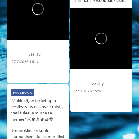
rantaan:
💧Ruoppaukseen...
Länsi-Uudenmaan vesi ja ympäristö ry LUVY
vesijaymparisto
27.7.2026 16:12
2
0
0
Länsi-Uudenmaan vesi ja ympäristö ry LUVY
vesijaymparisto
22.7.2026 15:10
FACEBOOK
Mökkeilijän tärkeimpiä
2
0
0
vesikysymyksiä ovat: mistä
vesi tulee ja minne se
menee? 🚰🪣🚿🚽🛀🤔
Jos mökkisi ei kuulu
kunnalliseen tai esimerkiksi