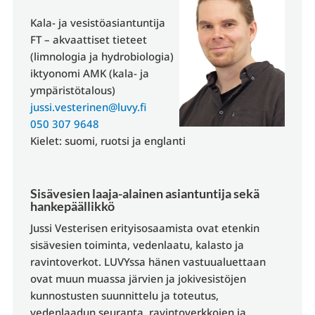
Kala- ja vesistöasiantuntija
FT – akvaattiset tieteet
(limnologia ja hydrobiologia)
iktyonomi AMK (kala- ja
ympäristötalous)
jussi.vesterinen@luvy.fi
050 307 9648
Kielet: suomi, ruotsi ja englanti
Sisävesien laaja-alainen asiantuntija sekä
hankepäällikkö
Jussi Vesterisen erityisosaamista ovat etenkin
sisävesien toiminta, vedenlaatu, kalasto ja
ravintoverkot. LUVYssa hänen vastuualuettaan
ovat muun muassa järvien ja jokivesistöjen
kunnostusten suunnittelu ja toteutus,
vedenlaadun seuranta, ravintoverkkojen ja