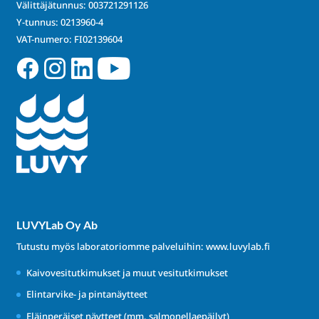
Välittäjätunnus: 003721291126
Y-tunnus: 0213960-4
VAT-numero: FI02139604
LUVYLab Oy Ab
Tutustu myös laboratoriomme palveluihin:
www.luvylab.fi
Kaivovesitutkimukset ja muut vesitutkimukset
Elintarvike- ja pintanäytteet
Eläinperäiset näytteet (mm. salmonellaepäilyt)