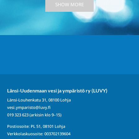
SHOW MORE
Länsi-Uudenmaan vesi ja ympäristö ry (LUVY)
Länsi-Louhenkatu 31, 08100 Lohja
vesi.ymparisto@luvy.fi
019 323 623
(arkisin klo 9–15)
Postiosoite: PL 51, 08101 Lohja
Verkkolaskuosoite: 003702139604