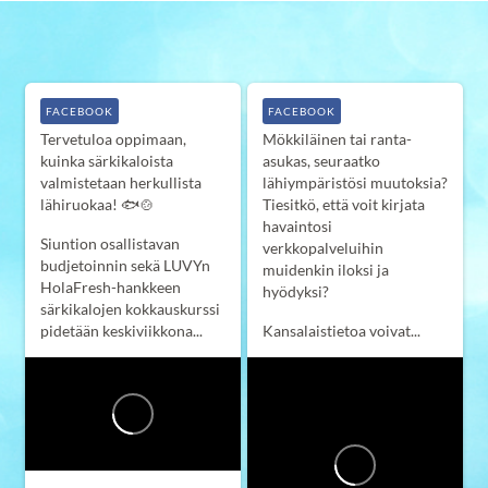
FACEBOOK
FACEBOOK
Tervetuloa oppimaan,
Mökkiläinen tai ranta-
kuinka särkikaloista
asukas, seuraatko
valmistetaan herkullista
lähiympäristösi muutoksia?
lähiruokaa! 🐟🍲
Tiesitkö, että voit kirjata
havaintosi
Siuntion osallistavan
verkkopalveluihin
budjetoinnin sekä LUVYn
muidenkin iloksi ja
HolaFresh-hankkeen
hyödyksi?
särkikalojen kokkauskurssi
pidetään keskiviikkona...
Kansalaistietoa voivat...