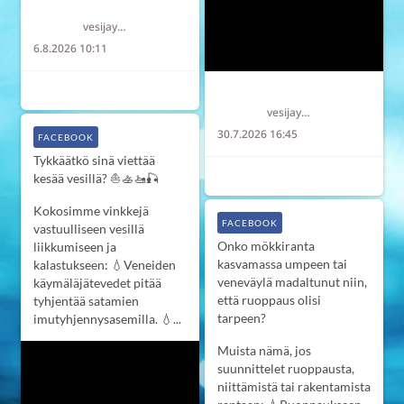
Länsi-Uudenmaan vesi ja ympäristö ry LUVY
vesijaymparisto
6.8.2026 10:11
6
2
0
Länsi-Uudenmaan vesi ja ympäristö ry LUVY
vesijaymparisto
30.7.2026 16:45
FACEBOOK
Tykkäätkö sinä viettää
7
0
0
kesää vesillä? ⛵️🚣‍🚤🎣
Kokosimme vinkkejä
FACEBOOK
vastuulliseen vesillä
Onko mökkiranta
liikkumiseen ja
kasvamassa umpeen tai
kalastukseen:
💧Veneiden
veneväylä madaltunut niin,
käymäläjätevedet pitää
että ruoppaus olisi
tyhjentää satamien
tarpeen?
imutyhjennysasemilla.
💧...
Muista nämä, jos
suunnittelet ruoppausta,
niittämistä tai rakentamista