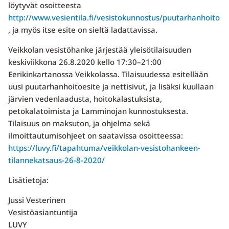
löytyvät osoitteesta
http://www.vesientila.fi/vesistokunnostus/puutarhanhoito
, ja myös itse esite on sieltä ladattavissa.
Veikkolan vesistöhanke järjestää yleisötilaisuuden
keskiviikkona 26.8.2020 kello 17:30–21:00
Eerikinkartanossa Veikkolassa. Tilaisuudessa esitellään
uusi puutarhanhoitoesite ja nettisivut, ja lisäksi kuullaan
järvien vedenlaadusta, hoitokalastuksista,
petokalatoimista ja Lamminojan kunnostuksesta.
Tilaisuus on maksuton, ja ohjelma sekä
ilmoittautumisohjeet on saatavissa osoitteessa:
https://luvy.fi/tapahtuma/veikkolan-vesistohankeen-
tilannekatsaus-26-8-2020/
Lisätietoja:
Jussi Vesterinen
Vesistöasiantuntija
LUVY