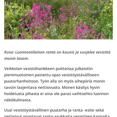
Kuva: Luonnontilainen ranta on kaunis ja suojelee vesistöä
monin tavoin.
Veikkolan vesistöhankkeen puitteissa julkaistiin
pienimuotoinen painettu opas vesistöystävälliseen
puutarhanhoitoon. Työn alla on myös aihepiiriä monin
tavoin laajentava nettisivusto. Monen käsitys hyvin
hoidetusta pihasta ei aina ole paras vaihtoehto luonnon
näkökulmasta.
Uusi vesistöystävällinen puutarha ja ranta -esite sekä
nettisivut opastavat ranta-asukkaita vesistöjen kannalta