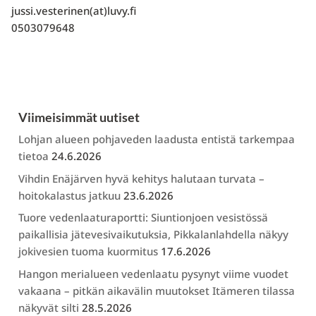
jussi.vesterinen(at)luvy.fi
0503079648
Viimeisimmät uutiset
Lohjan alueen pohjaveden laadusta entistä tarkempaa
tietoa
24.6.2026
Vihdin Enäjärven hyvä kehitys halutaan turvata –
hoitokalastus jatkuu
23.6.2026
Tuore vedenlaaturaportti: Siuntionjoen vesistössä
paikallisia jätevesivaikutuksia, Pikkalanlahdella näkyy
jokivesien tuoma kuormitus
17.6.2026
Hangon merialueen vedenlaatu pysynyt viime vuodet
vakaana – pitkän aikavälin muutokset Itämeren tilassa
näkyvät silti
28.5.2026