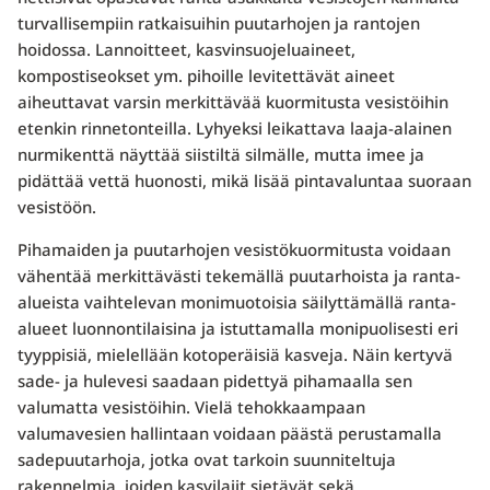
turvallisempiin ratkaisuihin puutarhojen ja rantojen
hoidossa. Lannoitteet, kasvinsuojeluaineet,
kompostiseokset ym. pihoille levitettävät aineet
aiheuttavat varsin merkittävää kuormitusta vesistöihin
etenkin rinnetonteilla. Lyhyeksi leikattava laaja-alainen
nurmikenttä näyttää siistiltä silmälle, mutta imee ja
pidättää vettä huonosti, mikä lisää pintavaluntaa suoraan
vesistöön.
Pihamaiden ja puutarhojen vesistökuormitusta voidaan
vähentää merkittävästi tekemällä puutarhoista ja ranta-
alueista vaihtelevan monimuotoisia säilyttämällä ranta-
alueet luonnontilaisina ja istuttamalla monipuolisesti eri
tyyppisiä, mielellään kotoperäisiä kasveja. Näin kertyvä
sade- ja hulevesi saadaan pidettyä pihamaalla sen
valumatta vesistöihin. Vielä tehokkaampaan
valumavesien hallintaan voidaan päästä perustamalla
sadepuutarhoja, jotka ovat tarkoin suunniteltuja
rakennelmia, joiden kasvilajit sietävät sekä