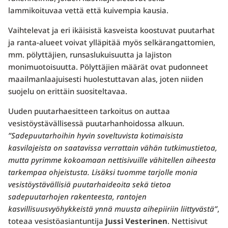
lammikoituvaa vettä että kuivempia kausia.
Vaihtelevat ja eri ikäisistä kasveista koostuvat puutarhat
ja ranta-alueet voivat ylläpitää myös selkärangattomien,
mm. pölyttäjien, runsaslukuisuutta ja lajiston
monimuotoisuutta. Pölyttäjien määrät ovat pudonneet
maailmanlaajuisesti huolestuttavan alas, joten niiden
suojelu on erittäin suositeltavaa.
Uuden puutarhaesitteen tarkoitus on auttaa
vesistöystävällisessä puutarhanhoidossa alkuun.
”Sadepuutarhoihin hyvin soveltuvista kotimaisista
kasvilajeista on saatavissa verrattain vähän tutkimustietoa,
mutta pyrimme kokoamaan nettisivuille vähitellen aiheesta
tarkempaa ohjeistusta. Lisäksi tuomme tarjolle monia
vesistöystävällisiä puutarhaideoita sekä tietoa
sadepuutarhojen rakenteesta, rantojen
kasvillisuusvyöhykkeistä ynnä muusta aihepiiriin liittyvästä”
,
toteaa vesistöasiantuntija
Jussi Vesterinen
. Nettisivut