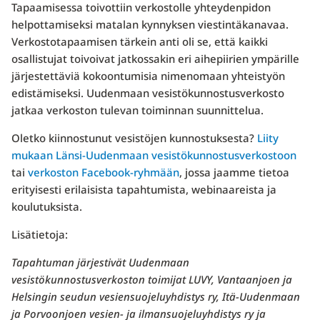
Tapaamisessa toivottiin verkostolle yhteydenpidon
helpottamiseksi matalan kynnyksen viestintäkanavaa.
Verkostotapaamisen tärkein anti oli se, että kaikki
osallistujat toivoivat jatkossakin eri aihepiirien ympärille
järjestettäviä kokoontumisia nimenomaan yhteistyön
edistämiseksi. Uudenmaan vesistökunnostusverkosto
jatkaa verkoston tulevan toiminnan suunnittelua.
Oletko kiinnostunut vesistöjen kunnostuksesta?
Liity
mukaan Länsi-Uudenmaan vesistökunnostusverkostoon
tai
verkoston Facebook-ryhmään
, jossa jaamme tietoa
erityisesti erilaisista tapahtumista, webinaareista ja
koulutuksista.
Lisätietoja:
Tapahtuman järjestivät Uudenmaan
vesistökunnostusverkoston toimijat LUVY, Vantaanjoen ja
Helsingin seudun vesiensuojeluyhdistys ry, Itä-Uudenmaan
ja Porvoonjoen vesien- ja ilmansuojeluyhdistys ry ja