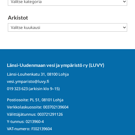
Kategoriat
Arkistot
Arkistot
Länsi-Uudenmaan vesi ja ympäristö ry (LUVY)
Länsi-Louhenkatu 31, 08100 Lohja
vesi.ymparisto@luvy.fi
019 323 623
(arkisin klo 9–15)
Postiosoite: PL 51, 08101 Lohja
Verkkolaskuosoite: 003702139604
Välittäjätunnus: 003721291126
Y-tunnus: 0213960-4
VAT-numero: FI02139604