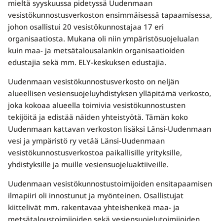
mieltä syyskuussa pidetyssä Uudenmaan
vesistökunnostusverkoston ensimmäisessä tapaamisessa,
johon osallistui 20 vesistökunnostajaa 17 eri
organisaatiosta. Mukana oli niin ympäristösuojelualan
kuin maa- ja metsätalousalankin organisaatioiden
edustajia sekä mm. ELY-keskuksen edustajia.
Uudenmaan vesistökunnostusverkosto on neljän
alueellisen vesiensuojeluyhdistyksen ylläpitämä verkosto,
joka kokoaa alueella toimivia vesistökunnostusten
tekijöitä ja edistää näiden yhteistyötä. Tämän koko
Uudenmaan kattavan verkoston lisäksi Länsi-Uudenmaan
vesi ja ympäristö ry vetää Länsi-Uudenmaan
vesistökunnostusverkostoa paikallisille yrityksille,
yhdistyksille ja muille vesiensuojeluaktiiveille.
Uudenmaan vesistökunnostustoimijoiden ensitapaamisen
ilmapiiri oli innostunut ja myönteinen. Osallistujat
kiittelivät mm. rakentavaa yhteishenkeä maa- ja
metsätaloustoimijoiden sekä vesiensuojelutoimijoiden