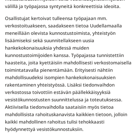
välillä ja työpajassa syntyneitä konkreettisia ideoita.
Osallistujat kertoivat tulleensa työpajaan mm.
verkostoituakseen, saadakseen tietoa Uudellamaalla
meneillään olevista kunnostustoimista, yhteistyön
lisäämiseksi sekä suunnitellakseen uusia
hankekokonaisuuksia yhdessä muiden
kunnostustoimijoiden kanssa. Työpajassa tunnistettiin
haasteita, joita kyettäisiin mahdollisesti verkostomaisella
toimintatavalla pienentämään. Erityisesti nähtiin
mahdollisuudeksi isompien hankekokonaisuuksien
rakentaminen yhteistyössä. Lisäksi tiedonvaihdon
verkostossa toivottiin estävän päällekkäisyyksiä
vesistökunnostusten suunnittelussa ja toteutuksessa.
Aktiivisella tiedonvaihdolla saataisiin myös tietoa
mahdollisista rahoituskanavista kaikkien tietoon, jolloin
kaikki mahdollinen rahoitus tulisi tehokkaasti
hyödynnettyä vesistökunnostuksiin.