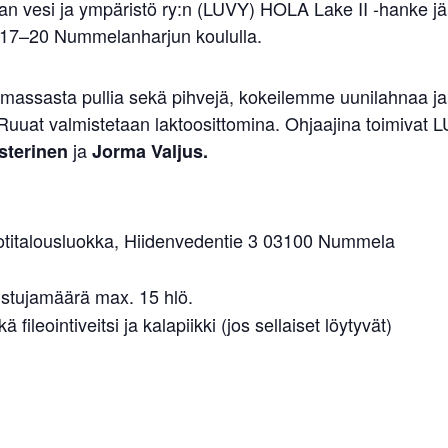
n vesi ja ympäristö ry:n (LUVY) HOLA Lake II -hanke järj
lo 17–20 Nummelanharjun koululla.
assasta pullia sekä pihvejä, kokeilemme uunilahnaa ja 
Ruuat valmistetaan laktoosittomina. Ohjaajina toimivat
ja
sterinen
Jorma Valjus.
titalousluokka, Hiidenvedentie 3 03100 Nummela
listujamäärä max. 15 hlö.
fileointiveitsi ja kalapiikki (jos sellaiset löytyvät)