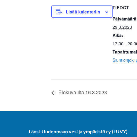
TIEDOT
Lisää kalenteriin
Päivämäärä
29.3.2023
Aika:
17:00 - 20:0
Tapahtumal
Siuntionjoki
Elokuva-ilta 16.3.2023
Länsi-Uudenmaan vesi ja ympäristö ry (LUVY)