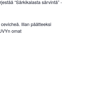
estää “Särkikalasta särvintä” -
cevicheä. Illan päätteeksi
 LUVYn omat