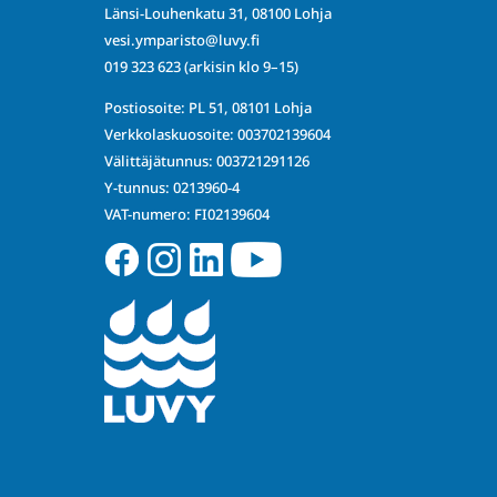
Länsi-Louhenkatu 31, 08100 Lohja
vesi.ymparisto@luvy.fi
019 323 623
(arkisin klo 9–15)
Postiosoite: PL 51, 08101 Lohja
Verkkolaskuosoite: 003702139604
Välittäjätunnus: 003721291126
Y-tunnus: 0213960-4
VAT-numero: FI02139604