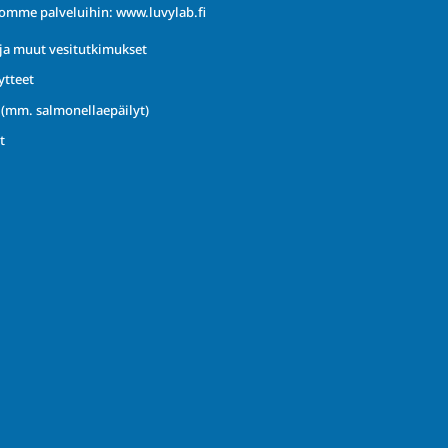
iomme palveluihin:
www.luvylab.fi
ja muut vesitutkimukset
ytteet
t (mm. salmonellaepäilyt)
t