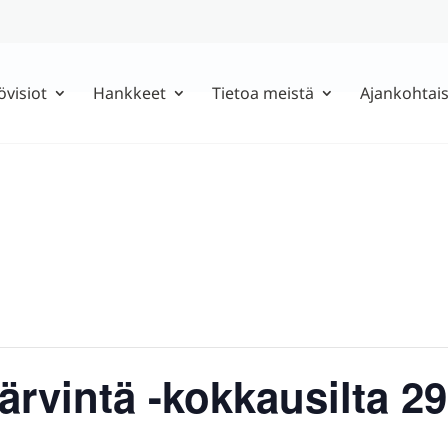
övisiot
Hankkeet
Tietoa meistä
Ajankohtais
ärvintä -kokkausilta 2