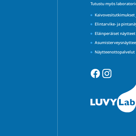
Tutustu myös laborator
Kaivovesitutkimukset 
Elintarvike- ja pintanä
Eläinperäiset näyttee
Asumisterveysnäyttee
Näytteenottopalvelut