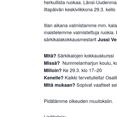
herkullista ruokaa. Länsi-Uudenmaa
iltapäivän keskiviikkona 29.3. kel
Illan aikana valmistamme mm. kalam
maistelemme valmistettuja ruokia. 
särkikalakokkausmestarit
Jussi Ve
Särkikalojen kokkauskurssi
Mitä?
Nummelanharjun koulu, ko
Missä?
Ke 29.3. klo 17–20
Milloin?
Kaikki tervetulleita! Osal
Kenelle?
Sopivat vaatteet sekä 
Mitä mukaan?
Pidätämme oikeuden muutoksiin.
Lisätietoja: