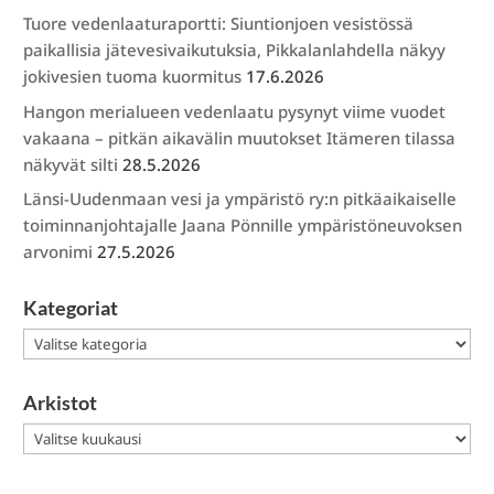
Tuore vedenlaaturaportti: Siuntionjoen vesistössä
paikallisia jätevesivaikutuksia, Pikkalanlahdella näkyy
jokivesien tuoma kuormitus
17.6.2026
Hangon merialueen vedenlaatu pysynyt viime vuodet
vakaana – pitkän aikavälin muutokset Itämeren tilassa
näkyvät silti
28.5.2026
Länsi-Uudenmaan vesi ja ympäristö ry:n pitkäaikaiselle
toiminnanjohtajalle Jaana Pönnille ympäristöneuvoksen
arvonimi
27.5.2026
Kategoriat
Kategoriat
Arkistot
Arkistot