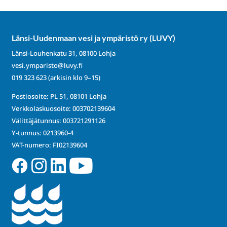
Länsi-Uudenmaan vesi ja ympäristö ry (LUVY)
Länsi-Louhenkatu 31, 08100 Lohja
vesi.ymparisto@luvy.fi
019 323 623
(arkisin klo 9–15)
Postiosoite: PL 51, 08101 Lohja
Verkkolaskuosoite: 003702139604
Välittäjätunnus: 003721291126
Y-tunnus: 0213960-4
VAT-numero: FI02139604