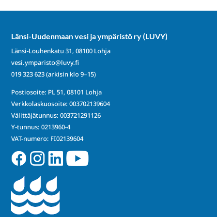
Länsi-Uudenmaan vesi ja ympäristö ry (LUVY)
Länsi-Louhenkatu 31, 08100 Lohja
vesi.ymparisto@luvy.fi
019 323 623
(arkisin klo 9–15)
Postiosoite: PL 51, 08101 Lohja
Verkkolaskuosoite: 003702139604
Välittäjätunnus: 003721291126
Y-tunnus: 0213960-4
VAT-numero: FI02139604