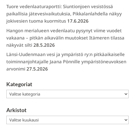
Tuore vedenlaaturaportti: Siuntionjoen vesistössä
paikallisia jätevesivaikutuksia, Pikkalanlahdella näkyy
jokivesien tuoma kuormitus
17.6.2026
Hangon merialueen vedenlaatu pysynyt viime vuodet
vakaana – pitkän aikavälin muutokset Itämeren tilassa
näkyvät silti
28.5.2026
Länsi-Uudenmaan vesi ja ympäristö ry:n pitkäaikaiselle
toiminnanjohtajalle Jaana Pönnille ympäristöneuvoksen
arvonimi
27.5.2026
Kategoriat
Kategoriat
Arkistot
Arkistot