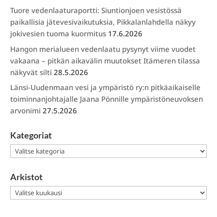
Tuore vedenlaaturaportti: Siuntionjoen vesistössä
paikallisia jätevesivaikutuksia, Pikkalanlahdella näkyy
jokivesien tuoma kuormitus
17.6.2026
Hangon merialueen vedenlaatu pysynyt viime vuodet
vakaana – pitkän aikavälin muutokset Itämeren tilassa
näkyvät silti
28.5.2026
Länsi-Uudenmaan vesi ja ympäristö ry:n pitkäaikaiselle
toiminnanjohtajalle Jaana Pönnille ympäristöneuvoksen
arvonimi
27.5.2026
Kategoriat
Kategoriat
Arkistot
Arkistot