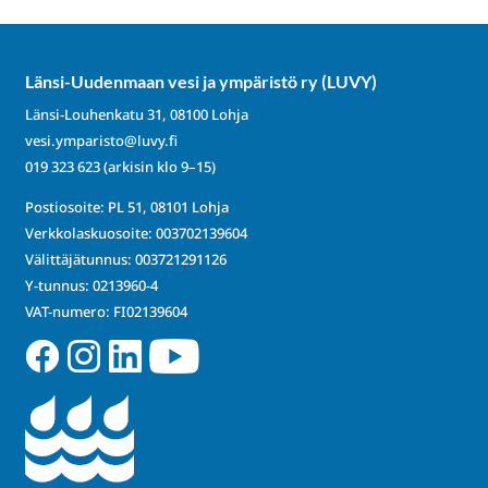
Länsi-Uudenmaan vesi ja ympäristö ry (LUVY)
Länsi-Louhenkatu 31, 08100 Lohja
vesi.ymparisto@luvy.fi
019 323 623
(arkisin klo 9–15)
Postiosoite: PL 51, 08101 Lohja
Verkkolaskuosoite: 003702139604
Välittäjätunnus: 003721291126
Y-tunnus: 0213960-4
VAT-numero: FI02139604