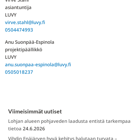
asiantuntija
LUVY
virve.stahl@luvy.fi
0504474993
Anu Suonpää-Espinola
projektipäällikkö
LUVY
anu.suonpaa-espinola@luvy.fi
0505018237
Viimeisimmät uutiset
Lohjan alueen pohjaveden laadusta entistä tarkempaa
tietoa
24.6.2026
Vihdin Enäjärven hyvä kehitys halutaan turvata –