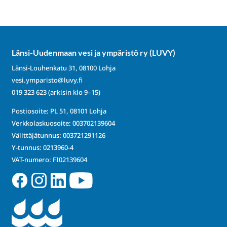
Länsi-Uudenmaan vesi ja ympäristö ry (LUVY)
Länsi-Louhenkatu 31, 08100 Lohja
vesi.ymparisto@luvy.fi
019 323 623
(arkisin klo 9–15)
Postiosoite: PL 51, 08101 Lohja
Verkkolaskuosoite: 003702139604
Välittäjätunnus: 003721291126
Y-tunnus: 0213960-4
VAT-numero: FI02139604