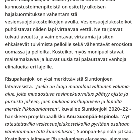
kunnostustoimenpiteistä on esitetty ulkoisen
hajakuormituksen vähentämistä
vesiensuojelukosteikkojen avulla. Vesiensuojelukosteikot
puhdistavat niiden läpi virtaavaa vettä. Ne tarjoavat
tulvatilavuutta ja vaimentavat virtaamia ja siten
ehkäisevät tulvimista pelloille sekä vähentävät eroosiota
uomassa ja pelloilta. Kosteikot myös monipuolistavat
maisemakuvaa ja luovat uusia tai palauttavat vanhoja
elinalueita eri lajeille.
Risupakanjoki on yksi merkittävistä Siuntionjoen
latvavesistä.
”Joella on laaja maatalousvaltainen valuma-
alue, jolta muodostuva ravinnekuormitus päätyy ojista ja
puroista jokeen, joen mukana Karhujärveen ja lopulta
merelle Pikkalanlahteen”
, kuvailee Siuntionjoki 2020–22 -
hankkeen projektipäällikkö
Anu Suonpää-Espinola
.
”Nyt
toteutettavilla vesiensuojelukosteikoilla pyritään osaltaan
vähentämään tätä kuormitusta”
, Suonpää-Espinola jatkaa.
Kosteikot sijaitsevat Risupakanjoen alaosassa, alavassa