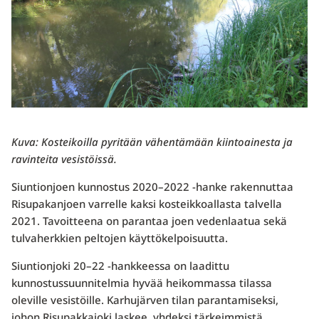
Kuva: Kosteikoilla pyritään vähentämään kiintoainesta ja
ravinteita vesistöissä.
Siuntionjoen kunnostus 2020–2022 -hanke rakennuttaa
Risupakanjoen varrelle kaksi kosteikkoallasta talvella
2021. Tavoitteena on parantaa joen vedenlaatua sekä
tulvaherkkien peltojen käyttökelpoisuutta.
Siuntionjoki 20–22 -hankkeessa on laadittu
kunnostussuunnitelmia hyvää heikommassa tilassa
oleville vesistöille. Karhujärven tilan parantamiseksi,
johon Risupakkajoki laskee, yhdeksi tärkeimmistä