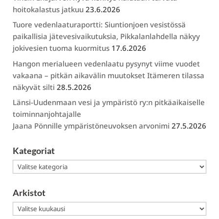
hoitokalastus jatkuu
23.6.2026
Tuore vedenlaaturaportti: Siuntionjoen vesistössä
paikallisia jätevesivaikutuksia, Pikkalanlahdella näkyy
jokivesien tuoma kuormitus
17.6.2026
Hangon merialueen vedenlaatu pysynyt viime vuodet
vakaana – pitkän aikavälin muutokset Itämeren tilassa
näkyvät silti
28.5.2026
Länsi-Uudenmaan vesi ja ympäristö ry:n pitkäaikaiselle
toiminnanjohtajalle
Jaana Pönnille ympäristöneuvoksen arvonimi
27.5.2026
Kategoriat
Kategoriat
Arkistot
Arkistot