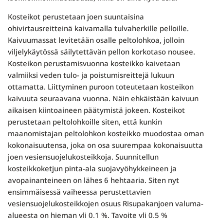
Kosteikot perustetaan joen suuntaisina
ohivirtausreitteinä kaivamalla tulvaherkille pelloille.
Kaivuumassat levitetään osalle peltolohkoa, jolloin
viljelykäytössä säilytettävän pellon korkotaso nousee.
Kosteikon perustamisvuonna kosteikko kaivetaan
valmiiksi veden tulo- ja poistumisreittejä lukuun
ottamatta. Liittyminen puroon toteutetaan kosteikon
kaivuuta seuraavana vuonna. Näin ehkäistään kaivuun
aikaisen kiintoaineen päätymistä jokeen. Kosteikot
perustetaan peltolohkoille siten, että kunkin
maanomistajan peltolohkon kosteikko muodostaa oman
kokonaisuutensa, joka on osa suurempaa kokonaisuutta
joen vesiensuojelukosteikkoja. Suunnitellun
kosteikkoketjun pinta-ala suojavyöhykkeineen ja
avopainanteineen on lähes 6 hehtaaria. Siten nyt
ensimmäisessä vaiheessa perustettavien
vesiensuojelukosteikkojen osuus Risupakanjoen valuma-
alueesta on hieman yli 0,1 %. Tavoite yli 0,5 %