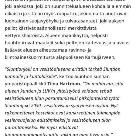
jokilaaksossa. Joki on suunnittelualueen kohdalla aiemmin
oikaistu ja sitä on myös ruopattu. Jokiuomalta puuttuvat
luontainen suojavyöhyke ja tulvatasanteet. Jokilaakson
pellot kärsivät säännöllisesti merkittävistä
vettymishaitoista. Alueen maankäyttö, helposti
huuhtoutuvat maalajit sekä peltojen kaltevuus ja alavuus
lisäävät alueen aiheuttamaa ravinne- ja
kiintoaineskuormitusta alapuoliseen Karhujärveen.
”Siuntionjoki on vesistöalueena erittäin tärkeä Siuntion
kunnalle ja kuntalaisille”
, kertoo Siuntion kunnan
ympäristöpäällikkö
Tiina Hartman
.
”On mahtavaa, että
alueen kuntien ja LUVYn yhteistyönä voidaan tehdä
vesistöalueen tilan parantamiseksi pitkäjänteistä työtä
Siuntionjoki 2030 -vesistövision syntymisen myötä. Nyt
rakennettavat kosteikot ovat konkreettinen toimenpide
vesiensuojelun edistämiseksi ja vesistöalueen tilan
parantamiseksi. Ne myös edistävät
luonnonmonimuotisuutta, mikä on aina hyvä asia.”