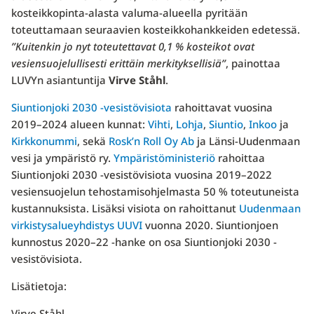
kosteikkopinta-alasta valuma-alueella pyritään
toteuttamaan seuraavien kosteikkohankkeiden edetessä.
”Kuitenkin jo nyt toteutettavat 0,1 % kosteikot ovat
vesiensuojelullisesti erittäin merkityksellisiä”
, painottaa
LUVYn asiantuntija
Virve Ståhl
.
Siuntionjoki 2030 -vesistövisiota
rahoittavat vuosina
2019–2024 alueen kunnat:
Vihti
,
Lohja
,
Siuntio
,
Inkoo
ja
Kirkkonummi
, sekä
Rosk’n Roll Oy Ab
ja Länsi-Uudenmaan
vesi ja ympäristö ry.
Ympäristöministeriö
rahoittaa
Siuntionjoki 2030 -vesistövisiota vuosina 2019–2022
vesiensuojelun tehostamisohjelmasta 50 % toteutuneista
kustannuksista. Lisäksi visiota on rahoittanut
Uudenmaan
virkistysalueyhdistys UUVI
vuonna 2020. Siuntionjoen
kunnostus 2020–22 -hanke on osa Siuntionjoki 2030 -
vesistövisiota.
Lisätietoja:
Virve Ståhl