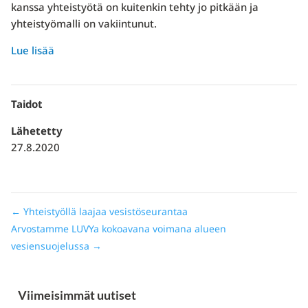
kanssa yhteistyötä on kuitenkin tehty jo pitkään ja
yhteistyömalli on vakiintunut.
Lue lisää
Taidot
Lähetetty
27.8.2020
←
Yhteistyöllä laajaa vesistöseurantaa
Arvostamme LUVYa kokoavana voimana alueen
vesiensuojelussa
→
Viimeisimmät uutiset