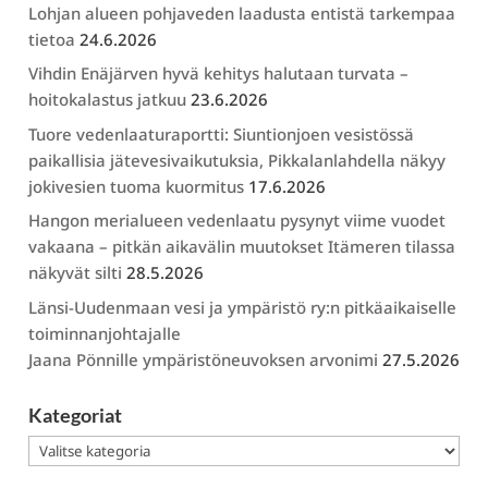
Lohjan alueen pohjaveden laadusta entistä tarkempaa
tietoa
24.6.2026
Vihdin Enäjärven hyvä kehitys halutaan turvata –
hoitokalastus jatkuu
23.6.2026
Tuore vedenlaaturaportti: Siuntionjoen vesistössä
paikallisia jätevesivaikutuksia, Pikkalanlahdella näkyy
jokivesien tuoma kuormitus
17.6.2026
Hangon merialueen vedenlaatu pysynyt viime vuodet
vakaana – pitkän aikavälin muutokset Itämeren tilassa
näkyvät silti
28.5.2026
Länsi-Uudenmaan vesi ja ympäristö ry:n pitkäaikaiselle
toiminnanjohtajalle
Jaana Pönnille ympäristöneuvoksen arvonimi
27.5.2026
Kategoriat
Kategoriat