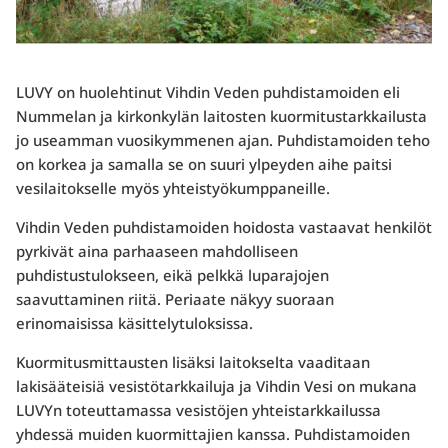
LUVY on huolehtinut Vihdin Veden puhdistamoiden eli
Nummelan ja kirkonkylän laitosten kuormitustarkkailusta
jo useamman vuosikymmenen ajan. Puhdistamoiden teho
on korkea ja samalla se on suuri ylpeyden aihe paitsi
vesilaitokselle myös yhteistyökumppaneille.
Vihdin Veden puhdistamoiden hoidosta vastaavat henkilöt
pyrkivät aina parhaaseen mahdolliseen
puhdistustulokseen, eikä pelkkä luparajojen
saavuttaminen riitä. Periaate näkyy suoraan
erinomaisissa käsittelytuloksissa.
Kuormitusmittausten lisäksi laitokselta vaaditaan
lakisääteisiä vesistötarkkailuja ja Vihdin Vesi on mukana
LUVYn toteuttamassa vesistöjen yhteistarkkailussa
yhdessä muiden kuormittajien kanssa. Puhdistamoiden