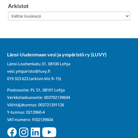
Arkistot
Arkistot
Länsi-Uudenmaan vesi ja ympäristö ry (LUVY)
Länsi-Louhenkatu 31, 08100 Lohja
vesi.ymparisto@luvy.fi
019 323 623
(arkisin klo 9–15)
Postiosoite: PL 51, 08101 Lohja
Verkkolaskuosoite: 003702139604
Välittäjätunnus: 003721291126
Y-tunnus: 0213960-4
VAT-numero: FI02139604