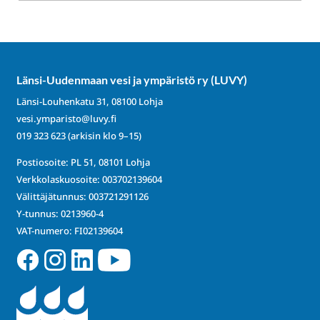
Länsi-Uudenmaan vesi ja ympäristö ry (LUVY)
Länsi-Louhenkatu 31, 08100 Lohja
vesi.ymparisto@luvy.fi
019 323 623
(arkisin klo 9–15)
Postiosoite: PL 51, 08101 Lohja
Verkkolaskuosoite: 003702139604
Välittäjätunnus: 003721291126
Y-tunnus: 0213960-4
VAT-numero: FI02139604