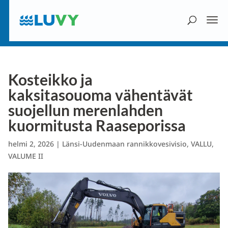
Kosteikko ja
kaksitasouoma vähentävät
suojellun merenlahden
kuormitusta Raaseporissa
helmi 2, 2026
|
Länsi-Uudenmaan rannikkovesivisio
,
VALLU
,
VALUME II