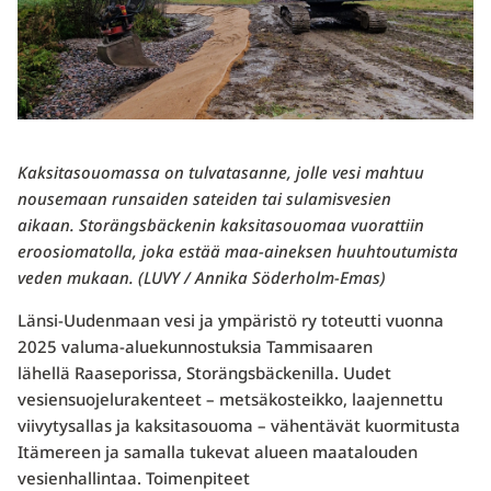
Kaksitasouomassa on tulvatasanne, jolle vesi mahtuu
nousemaan runsaiden sateiden tai sulamisvesien
aikaan. Storängsbäckenin kaksitasouomaa vuorattiin
eroosiomatolla, joka estää maa-aineksen huuhtoutumista
veden mukaan. (LUVY / Annika Söderholm-Emas)
Länsi-Uudenmaan vesi ja ympäristö ry toteutti vuonna
2025 valuma-aluekunnostuksia Tammisaaren
lähellä Raaseporissa, Storängsbäckenilla. Uudet
vesiensuojelurakenteet – metsäkosteikko, laajennettu
viivytysallas ja kaksitasouoma – vähentävät kuormitusta
Itämereen ja samalla tukevat alueen maatalouden
vesienhallintaa. Toimenpiteet