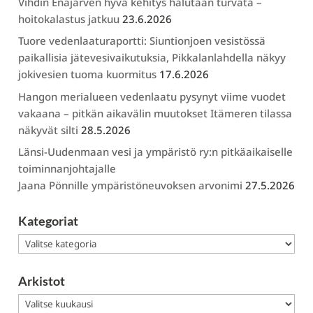
Vihdin Enäjärven hyvä kehitys halutaan turvata –
hoitokalastus jatkuu
23.6.2026
Tuore vedenlaaturaportti: Siuntionjoen vesistössä
paikallisia jätevesivaikutuksia, Pikkalanlahdella näkyy
jokivesien tuoma kuormitus
17.6.2026
Hangon merialueen vedenlaatu pysynyt viime vuodet
vakaana – pitkän aikavälin muutokset Itämeren tilassa
näkyvät silti
28.5.2026
Länsi-Uudenmaan vesi ja ympäristö ry:n pitkäaikaiselle
toiminnanjohtajalle
Jaana Pönnille ympäristöneuvoksen arvonimi
27.5.2026
Kategoriat
Kategoriat
Arkistot
Arkistot