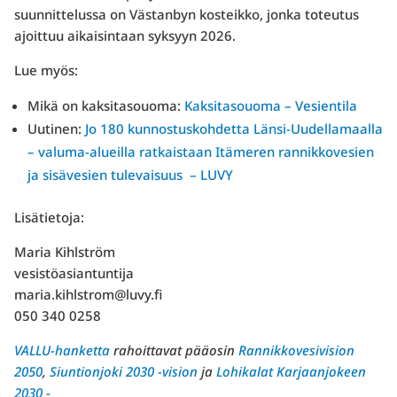
suunnittelussa on Västanbyn kosteikko, jonka toteutus
ajoittuu aikaisintaan syksyyn 2026.
Lue myös:
Mikä on kaksitasouoma:
Kaksitasouoma – Vesientila
Uutinen:
Jo 180 kunnostuskohdetta Länsi-Uudellamaalla
– valuma-alueilla ratkaistaan Itämeren rannikkovesien
ja sisävesien tulevaisuus – LUVY
Lisätietoja:
Maria Kihlström
vesistöasiantuntija
maria.kihlstrom@luvy.fi
050 340 0258
VALLU-hanketta
rahoittavat pääosin
Rannikkovesivision
2050
,
Siuntionjoki 2030 -vision
ja
Lohikalat Karjaanjokeen
2030 -