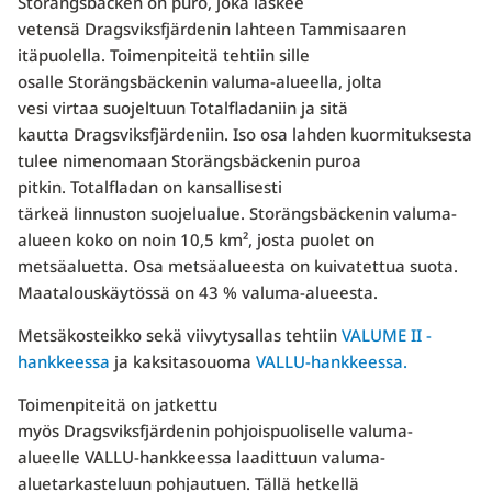
Storängsbäcken on puro, joka laskee
vetensä Dragsviksfjärdenin lahteen Tammisaaren
itäpuolella. Toimenpiteitä tehtiin sille
osalle Storängsbäckenin valuma-alueella, jolta
vesi virtaa suojeltuun Totalfladaniin ja sitä
kautta Dragsviksfjärdeniin. Iso osa lahden kuormituksesta
tulee nimenomaan Storängsbäckenin puroa
pitkin. Totalfladan on kansallisesti
tärkeä linnuston suojelualue. Storängsbäckenin valuma-
alueen koko on noin 10,5 km², josta puolet on
metsäaluetta. Osa metsäalueesta on kuivatettua suota.
Maatalouskäytössä on 43 % valuma-alueesta.
Metsäkosteikko sekä viivytysallas tehtiin
VALUME II -
hankkeessa
ja kaksitasouoma
VALLU-hankkeessa.
Toimenpiteitä on jatkettu
myös Dragsviksfjärdenin pohjoispuoliselle valuma-
alueelle VALLU-hankkeessa laadittuun valuma-
aluetarkasteluun pohjautuen. Tällä hetkellä