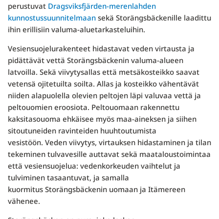
perustuvat
Dragsviksfjärden-merenlahden
kunnostussuunnitelmaan
sekä Storängsbäckenille laadittu
ihin erillisiin valuma-aluetarkasteluihin.
Vesiensuojelurakenteet hidastavat veden virtausta ja
pidättävät vettä Storängsbäckenin valuma-alueen
latvoilla. Sekä viivytysallas että metsäkosteikko saavat
vetensä ojitetuilta soilta. Allas ja kosteikko vähentävät
niiden alapuolella olevien peltojen läpi valuvaa vettä ja
peltouomien eroosiota. Peltouomaan rakennettu
kaksitasouoma ehkäisee myös maa-aineksen ja siihen
sitoutuneiden ravinteiden huuhtoutumista
vesistöön. Veden viivytys, virtauksen hidastaminen ja tilan
tekeminen tulvavesille auttavat sekä maataloustoimintaa
että vesiensuojelua: vedenkorkeuden vaihtelut ja
tulviminen tasaantuvat, ja samalla
kuormitus Storängsbäckenin uomaan ja Itämereen
vähenee.