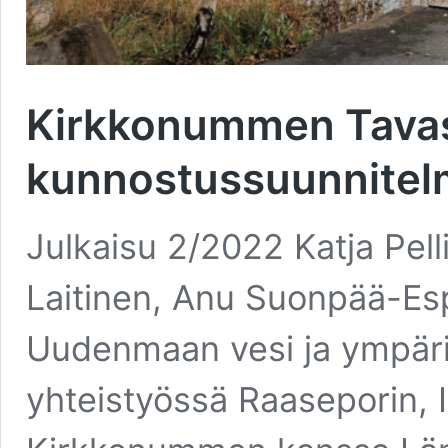
Kirkkonummen Tavas
kunnostussuunnitel
Julkaisu 2/2022 Katja Pell
Laitinen, Anu Suonpää-Esp
Uudenmaan vesi ja ympäris
yhteistyössä Raaseporin, I