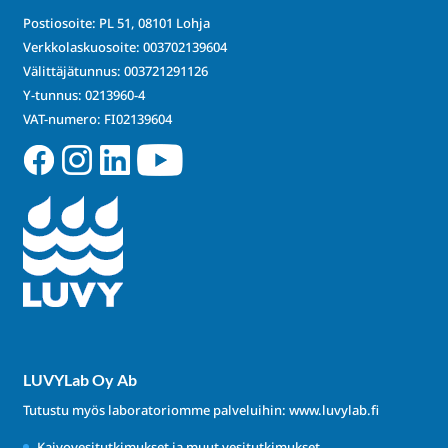
Postiosoite: PL 51, 08101 Lohja
Verkkolaskuosoite: 003702139604
Välittäjätunnus: 003721291126
Y-tunnus: 0213960-4
VAT-numero: FI02139604
LUVYLab Oy Ab
Tutustu myös laboratoriomme palveluihin:
www.luvylab.fi
Kaivovesitutkimukset ja muut vesitutkimukset