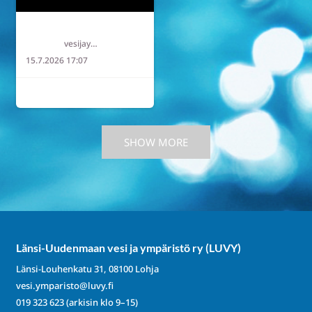
Länsi-Uudenmaan vesi ja ympäristö ry LUVY
vesijaymparisto
15.7.2026 17:07
5
1
0
SHOW MORE
Länsi-Uudenmaan vesi ja ympäristö ry (LUVY)
Länsi-Louhenkatu 31, 08100 Lohja
vesi.ymparisto@luvy.fi
019 323 623
(arkisin klo 9–15)