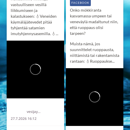
FACEBOOK
vastuulliseen vesillä
Onko mökkiranta
liikkumiseen ja
kasvamassa umpeen tai
kalastukseen:
💧Veneiden
veneväylä madaltunut niin,
käymäläjätevedet pitää
että ruoppaus olisi
tyhjentää satamien
tarpeen?
imutyhjennysasemilla.
💧...
Muista nämä, jos
suunnittelet ruoppausta,
niittämistä tai rakentamista
rantaan:
💧Ruoppaukse...
Länsi-Uudenmaan vesi ja ympäristö ry LUVY
vesijaymparisto
27.7.2026 16:12