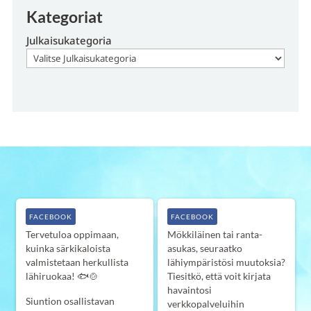
Kategoriat
Julkaisukategoria
FACEBOOK
FACEBOOK
Tervetuloa oppimaan,
Mökkiläinen tai ranta-
kuinka särkikaloista
asukas, seuraatko
valmistetaan herkullista
lähiympäristösi muutoksia?
lähiruokaa! 🐟🍲
Tiesitkö, että voit kirjata
havaintosi
Siuntion osallistavan
verkkopalveluihin