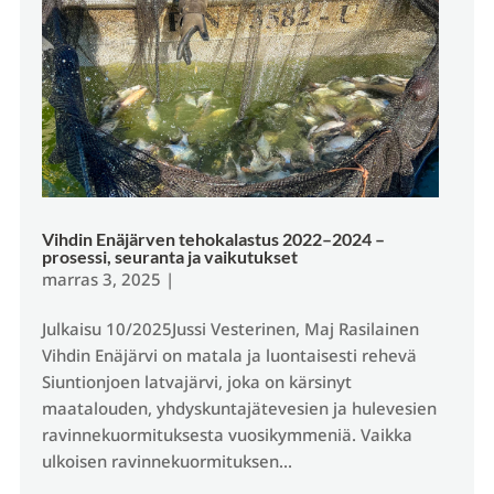
Vihdin Enäjärven tehokalastus 2022–2024 –
prosessi, seuranta ja vaikutukset
marras 3, 2025
|
Julkaisu 10/2025Jussi Vesterinen, Maj Rasilainen
Vihdin Enäjärvi on matala ja luontaisesti rehevä
Siuntionjoen latvajärvi, joka on kärsinyt
maatalouden, yhdyskuntajätevesien ja hulevesien
ravinnekuormituksesta vuosikymmeniä. Vaikka
ulkoisen ravinnekuormituksen...