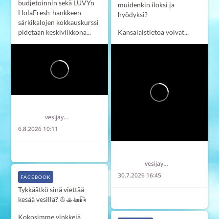
budjetoinnin sekä LUVYn
muidenkin iloksi ja
HolaFresh-hankkeen
hyödyksi?
särkikalojen kokkauskurssi
pidetään keskiviikkona...
Kansalaistietoa voivat...
Länsi-Uudenmaan vesi ja ympäristö ry LUVY
vesijaymparisto
6.8.2026 10:11
6
2
0
Länsi-Uudenmaan vesi ja ympäristö ry LUVY
vesijaymparisto
30.7.2026 16:45
FACEBOOK
Tykkäätkö sinä viettää
7
0
0
kesää vesillä? ⛵️🚣‍🚤🎣
Kokosimme vinkkejä