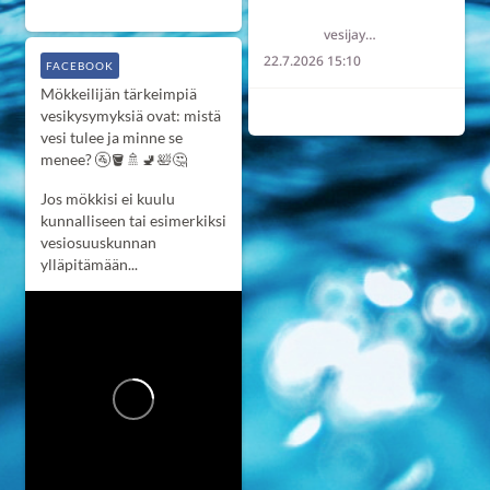
2
0
0
Länsi-Uudenmaan vesi ja ympäristö ry LUVY
vesijaymparisto
22.7.2026 15:10
FACEBOOK
Mökkeilijän tärkeimpiä
2
0
0
vesikysymyksiä ovat: mistä
vesi tulee ja minne se
menee? 🚰🪣🚿🚽🛀🤔
Jos mökkisi ei kuulu
kunnalliseen tai esimerkiksi
vesiosuuskunnan
ylläpitämään...